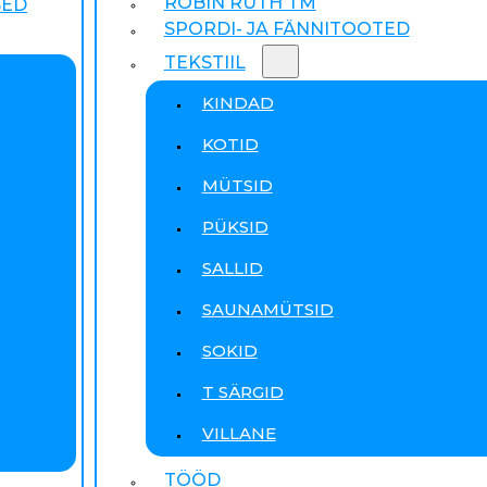
ROBIN RUTH TM
SED
SPORDI- JA FÄNNITOOTED
TEKSTIIL
KINDAD
KOTID
MÜTSID
PÜKSID
SALLID
SAUNAMÜTSID
SOKID
T SÄRGID
VILLANE
TÖÖD