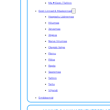
Ma ♥ Eesti / Tallinn
Eesti Linnad & Maakonnad
Haapsalu Läänemaa
Hiiumaa
Järvamaa
Jõgeva
Narva Virumaa
Otepää Valga
Pärnu
Põlva
Rapla
Saaremaa
Tallinn
Tartu
Viljandi
Embleemid