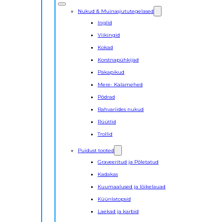
Nukud & Muinasjututegelased
Inglid
Viikingid
Kokad
Korstnapühkijad
Päkapikud
Mere- Kalamehed
Põdrad
Rahvariides nukud
Rüütlid
Trollid
Puidust tooted
Graveeritud ja Põletatud
Kadakas
Kuumaalused ja lõikelauad
Küünlatopsid
Laekad ja karbid