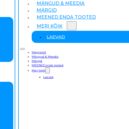
MÄNGUD & MEEDIA
MÄRGID
MEENED ENDA TOOTED
MERI KÕIK
LAEVAD
Magnetid
Mängud & Meedia
Märgid
MEENED enda tooted
Meri kõik
Laevad