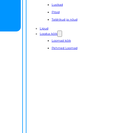
Lusikad
Pitsid
Taldrikud ja nõud
Lipud
Loodus kõik
Loomad kõik
Pehmed Loomad