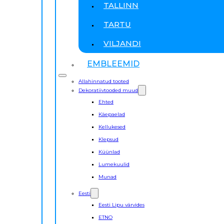
TALLINN
TARTU
VILJANDI
EMBLEEMID
Allahinnatud tooted
Dekoratiivtooded muud
Ehted
Käepaelad
Kellukesed
Klepsud
Küünlad
Lumekuulid
Munad
Eesti
Eesti Lipu värvides
ETNO