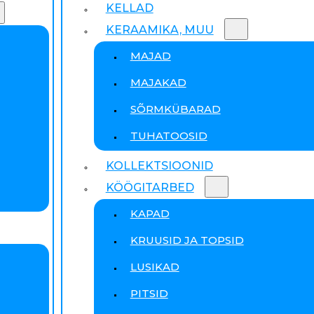
KELLAD
KERAAMIKA, MUU
MAJAD
MAJAKAD
SÕRMKÜBARAD
TUHATOOSID
KOLLEKTSIOONID
KÖÖGITARBED
KAPAD
KRUUSID JA TOPSID
LUSIKAD
PITSID