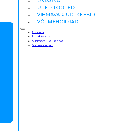
UKRAINA
UUED TOOTED
VIHMAVARJUD- KEEBID
VÕTMEHOIDJAD
Ukraina
Uued tooted
Vihmavarjud- keebid
Võtmehoidjad