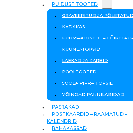
PUIDUST TOOTED
GRAVEERITUD JA PÕLETATU
KADAKAS
KUUMAALUSED JA LÕIKELAU
KÜÜNLATOPSID
LAEKAD JA KARBID
POOLTOOTED
SOOLA PIPRA TOPSID
VÕINOAD PANNILABIDAD
PASTAKAD
POSTKAARDID – RAAMATUD –
KALENDRID
RAHAKASSAD