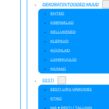
DEKORATIIVTOODED MUUD
EHTED
KÄEPAELAD
KELLUKESED
KLEPSUD
KÜÜNLAD
LUMEKUULID
MUNAD
EESTI
EESTI LIPU VÄRVIDES
ETNO
MA ♥ EESTI / TALLINN