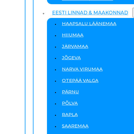
EESTI LINNAD & MAAKONNAD
HAAPSALU LÄÄNEMAA
HIIUMAA
JÄRVAMAA
JÕGEVA
NARVA VIRUMAA
OTEPÄÄ VALGA
PÄRNU
PÕLVA
RAPLA
SAAREMAA