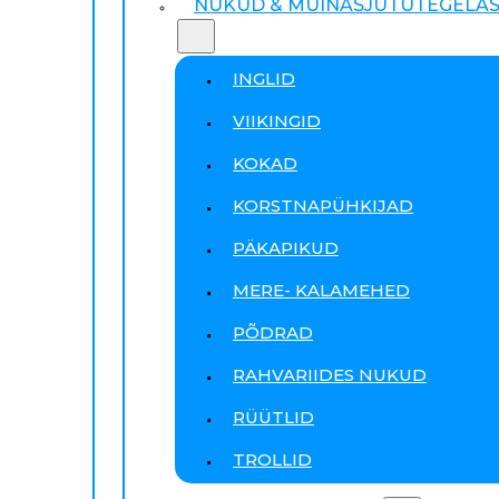
NUKUD & MUINASJUTUTEGELA
INGLID
VIIKINGID
KOKAD
KORSTNAPÜHKIJAD
PÄKAPIKUD
MERE- KALAMEHED
PÕDRAD
RAHVARIIDES NUKUD
RÜÜTLID
TROLLID