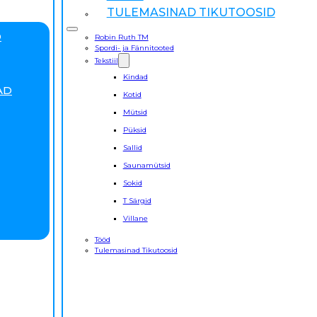
TULEMASINAD TIKUTOOSID
D
Robin Ruth TM
Spordi- ja Fännitooted
Tekstiil
Kindad
AD
Kotid
Mütsid
Püksid
Sallid
Saunamütsid
Sokid
T Särgid
Villane
Tööd
Tulemasinad Tikutoosid