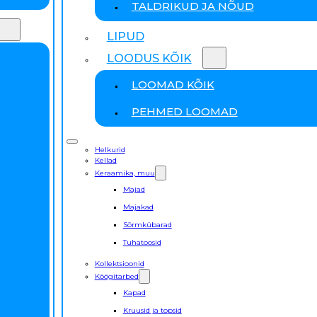
TALDRIKUD JA NÕUD
LIPUD
LOODUS KÕIK
LOOMAD KÕIK
PEHMED LOOMAD
Helkurid
Kellad
Keraamika, muu
Majad
Majakad
Sõrmkübarad
Tuhatoosid
Kollektsioonid
Köögitarbed
Kapad
Kruusid ja topsid