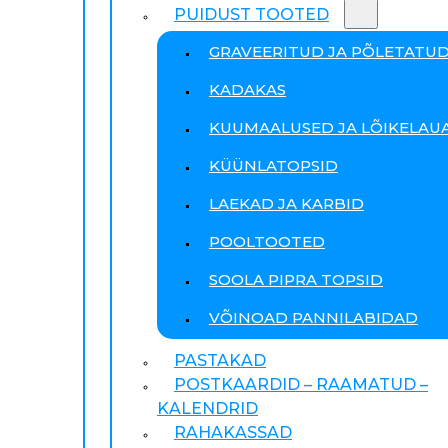
PUIDUST TOOTED
GRAVEERITUD JA PÕLETATU
KADAKAS
KUUMAALUSED JA LÕIKELAU
KÜÜNLATOPSID
LAEKAD JA KARBID
POOLTOOTED
SOOLA PIPRA TOPSID
VÕINOAD PANNILABIDAD
PASTAKAD
POSTKAARDID – RAAMATUD –
KALENDRID
RAHAKASSAD