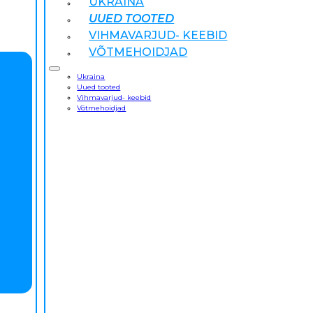
UKRAINA
UUED TOOTED
VIHMAVARJUD- KEEBID
VÕTMEHOIDJAD
Ukraina
Uued tooted
Vihmavarjud- keebid
Võtmehoidjad