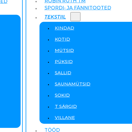
ROBIN RUTH TM
SED
SPORDI- JA FÄNNITOOTED
TEKSTIIL
KINDAD
KOTID
MÜTSID
PÜKSID
SALLID
SAUNAMÜTSID
SOKID
T SÄRGID
VILLANE
TÖÖD