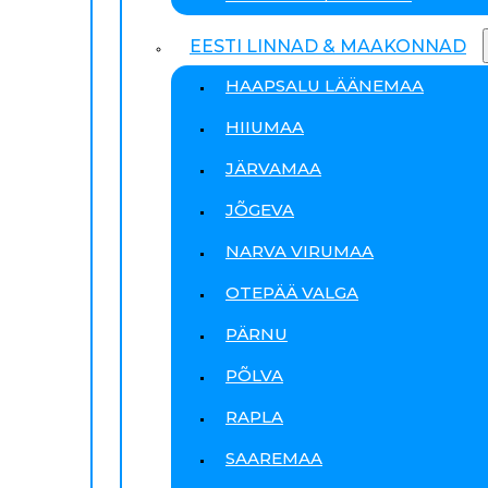
EESTI LINNAD & MAAKONNAD
HAAPSALU LÄÄNEMAA
HIIUMAA
JÄRVAMAA
JÕGEVA
NARVA VIRUMAA
OTEPÄÄ VALGA
PÄRNU
PÕLVA
RAPLA
SAAREMAA