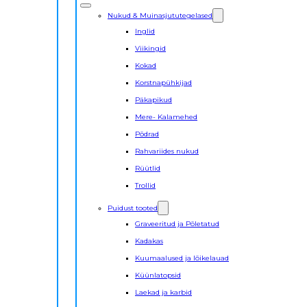
Nukud & Muinasjututegelased
Inglid
Viikingid
Kokad
Korstnapühkijad
Päkapikud
Mere- Kalamehed
Põdrad
Rahvariides nukud
Rüütlid
Trollid
Puidust tooted
Graveeritud ja Põletatud
Kadakas
Kuumaalused ja lõikelauad
Küünlatopsid
Laekad ja karbid