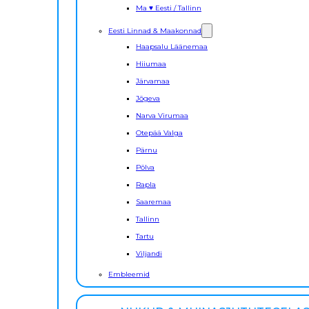
Ma ♥ Eesti / Tallinn
Eesti Linnad & Maakonnad
Haapsalu Läänemaa
Hiiumaa
Järvamaa
Jõgeva
Narva Virumaa
Otepää Valga
Pärnu
Põlva
Rapla
Saaremaa
Tallinn
Tartu
Viljandi
Embleemid