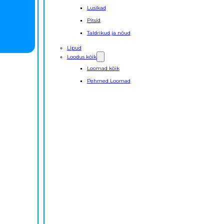
Lusikad
Pitsid
Taldrikud ja nõud
Lipud
Loodus kõik
Loomad kõik
Pehmed Loomad