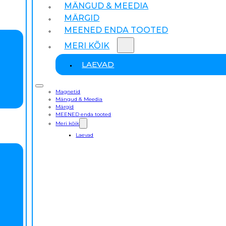
MÄNGUD & MEEDIA
MÄRGID
MEENED ENDA TOOTED
MERI KÕIK
LAEVAD
Magnetid
Mängud & Meedia
Märgid
MEENED enda tooted
Meri kõik
Laevad