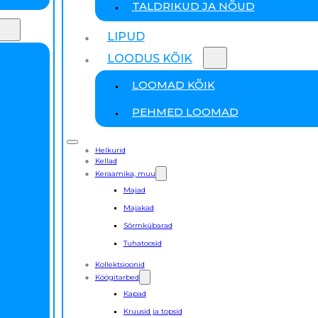
TALDRIKUD JA NÕUD
LIPUD
LOODUS KÕIK
LOOMAD KÕIK
PEHMED LOOMAD
Helkurid
Kellad
Keraamika, muu
Majad
Majakad
Sõrmkübarad
Tuhatoosid
Kollektsioonid
Köögitarbed
Kapad
Kruusid ja topsid