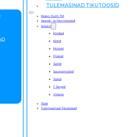
TULEMASINAD TIKUTOOSID
D
Robin Ruth TM
Spordi- ja Fännitooted
Tekstiil
Kindad
AD
Kotid
Mütsid
Püksid
Sallid
Saunamütsid
Sokid
T Särgid
Villane
Tööd
Tulemasinad Tikutoosid