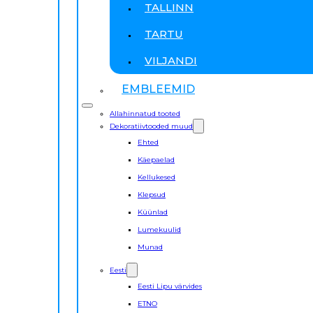
TALLINN
TARTU
VILJANDI
EMBLEEMID
Allahinnatud tooted
Dekoratiivtooded muud
Ehted
Käepaelad
Kellukesed
Klepsud
Küünlad
Lumekuulid
Munad
Eesti
Eesti Lipu värvides
ETNO