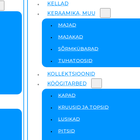
KELLAD
KERAAMIKA, MUU
MAJAD
MAJAKAD
SÕRMKÜBARAD
TUHATOOSID
KOLLEKTSIOONID
KÖÖGITARBED
KAPAD
KRUUSID JA TOPSID
LUSIKAD
PITSID