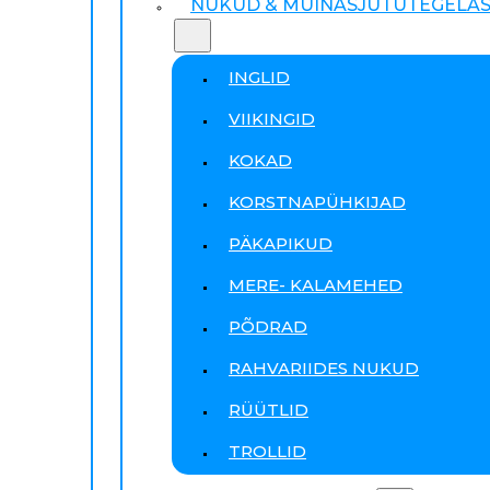
NUKUD & MUINASJUTUTEGELA
INGLID
VIIKINGID
KOKAD
KORSTNAPÜHKIJAD
PÄKAPIKUD
MERE- KALAMEHED
PÕDRAD
RAHVARIIDES NUKUD
RÜÜTLID
TROLLID