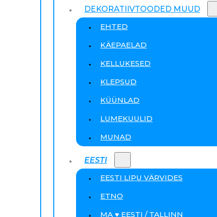
DEKORATIIVTOODED MUUD
EHTED
KÄEPAELAD
KELLUKESED
KLEPSUD
KÜÜNLAD
LUMEKUULID
MUNAD
EESTI
EESTI LIPU VÄRVIDES
ETNO
MA ♥ EESTI / TALLINN