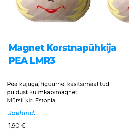
Magnet Korstnapühkija
PEA LMR3
Pea kujuga, figuurne, käsitsimaalitud
puidust külmkapimagnet.
Mütsil kiri Estonia.
Jaehind:
1,90
€