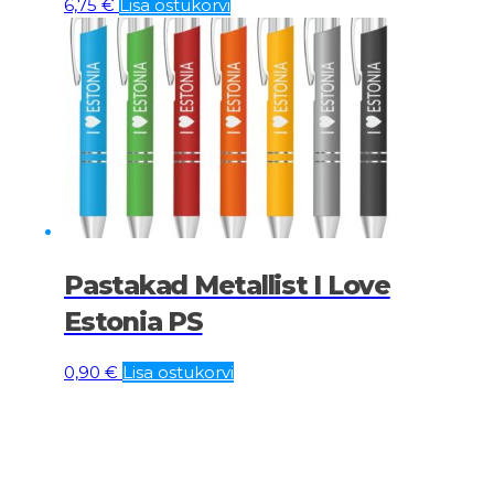
6,75
€
Lisa ostukorvi
Pastakad Metallist I Love
Estonia PS
0,90
€
Lisa ostukorvi