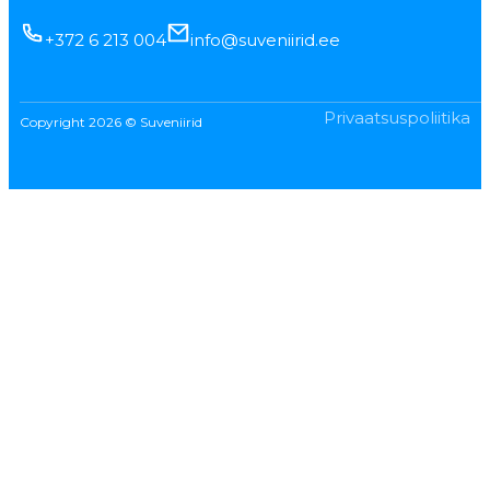
+372 6 213 004
info@suveniirid.ee
Privaatsuspoliitika
Copyright 2026 © Suveniirid