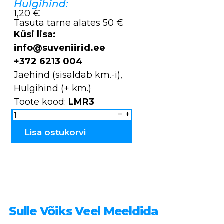
Hulgihind:
1,20 €
Tasuta tarne alates 50 €
Küsi lisa:
info@suveniirid.ee
+372 6213 004
Jaehind (sisaldab km.-i),
Hulgihind (+ km.)
Toote kood:
LMR3
Magnet
korstnapühkija
PEA
LMR3
Lisa ostukorvi
kogus
Sulle Võiks Veel Meeldida