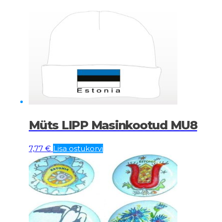
Müts LIPP Masinkootud MU8
7,77
€
Lisa ostukorvi