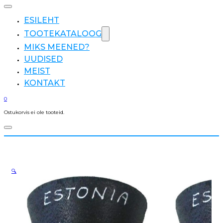
ESILEHT
TOOTEKATALOOG
MIKS MEENED?
UUDISED
MEIST
KONTAKT
0
Ostukorvis ei ole tooteid.
🔍