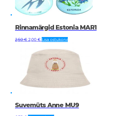
Rinnamärgid Estonia MAR1
Algne
Current
2,50
€
2,00
€
Lisa ostukorvi
hind
price
oli:
is:
2,50 €.
2,00 €.
Suvemüts Anne MU9