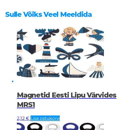
Sulle Võiks Veel Meeldida
Magnetid Eesti Lipu Värvides
MRS1
2,12
€
Lisa ostukorvi