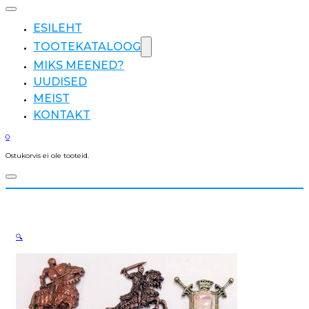
ESILEHT
TOOTEKATALOOG
MIKS MEENED?
UUDISED
MEIST
KONTAKT
0
Ostukorvis ei ole tooteid.
🔍