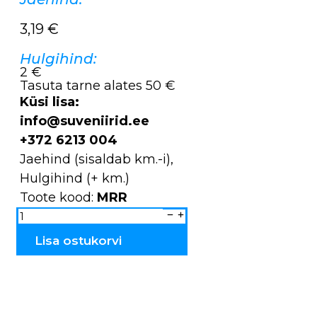
3,19
€
Hulgihind:
2 €
Tasuta tarne alates 50 €
Küsi lisa:
info@suveniirid.ee
+372 6213 004
Jaehind (sisaldab km.-i),
Hulgihind (+ km.)
Toote kood:
MRR
Magnet
metallist
Rüütlid
MRR
Lisa ostukorvi
kogus