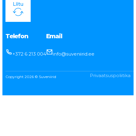
Liitu
Telefon
Email
+372 6 213 004
info@suveniirid.ee
Privaatsuspoliitika
Copyright 2026 © Suveniirid