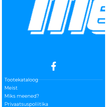
Tootekataloog
Meist
Miks meened?
Privaatsuspoliitika