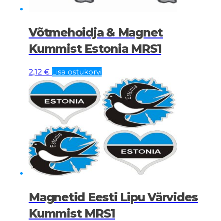
Võtmehoidja & Magnet
Kummist Estonia MRS1
2,12
€
Lisa ostukorvi
Magnetid Eesti Lipu Värvides
Kummist MRS1