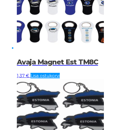
Avaja Magnet Est TM8C
1,37
€
Lisa ostukorvi