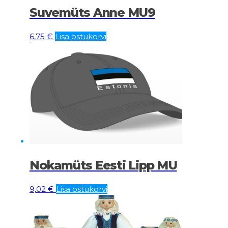
Suvemüts Anne MU9
6,75
€
Lisa ostukorvi
Nokamüts Eesti Lipp MU
9,02
€
Lisa ostukorvi