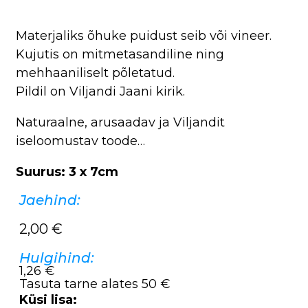
Materjaliks õhuke puidust seib või vineer.
Kujutis on mitmetasandiline ning
mehhaaniliselt põletatud.
Pildil on Viljandi Jaani kirik.
Naturaalne, arusaadav ja Viljandit
iseloomustav toode…
Suurus: 3 x 7cm
Jaehind:
2,00
€
Hulgihind:
1,26 €
Tasuta tarne alates 50 €
Küsi lisa: