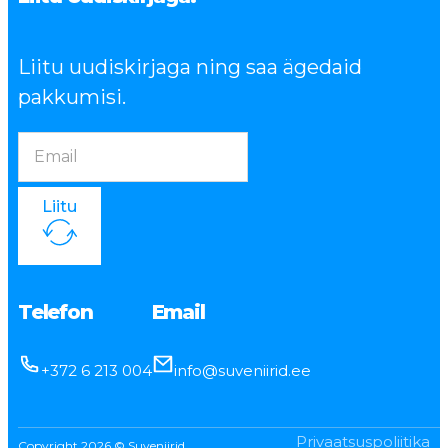
Liitu uudiskirjaga ning saa ägedaid
pakkumisi.
Liitu
Telefon
Email
+372 6 213 004
info@suveniirid.ee
Privaatsuspoliitika
Copyright 2026 © Suveniirid