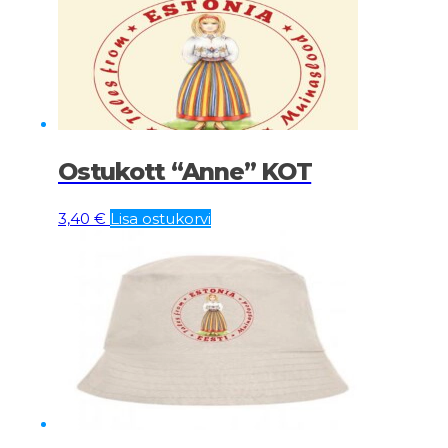
Ostukott “Anne” KOT
3,40
€
Lisa ostukorvi