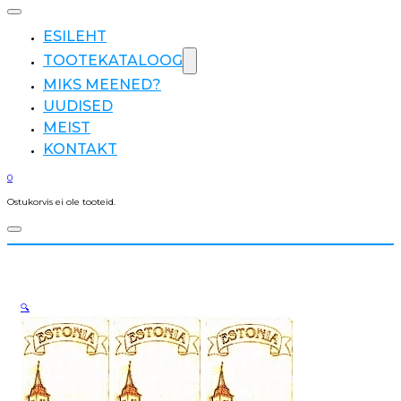
ESILEHT
TOOTEKATALOOG
MIKS MEENED?
UUDISED
MEIST
KONTAKT
0
Ostukorvis ei ole tooteid.
🔍