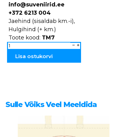
info@suveniirid.ee
+372 6213 004
Jaehind (sisaldab km.-i),
Hulgihind (+ km.)
Toote kood:
TM7
Magnet
puidust
põletatud
Viljandi
Lisa ostukorvi
TM7
kogus
Sulle Võiks Veel Meeldida