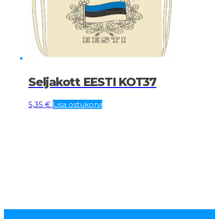
Seljakott EESTI KOT37
5,35
€
Lisa ostukorvi