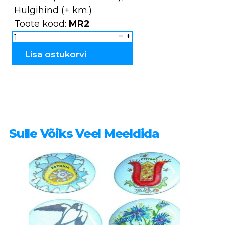
Hulgihind (+ km.)
Toote kood:
MR2
Magnet
Rahvuslik
paar
MR2
Lisa ostukorvi
kogus
Sulle Võiks Veel Meeldida