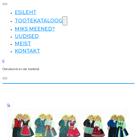
ESILEHT
TOOTEKATALOOG
MIKS MEENED?
UUDISED
MEIST
KONTAKT
0
Ostukorvis ei ole tooteid.
🔍