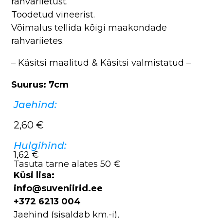
rahvariietust.
Toodetud vineerist.
Võimalus tellida kõigi maakondade
rahvariietes.
– Käsitsi maalitud & Käsitsi valmistatud –
Suurus: 7cm
Jaehind:
2,60
€
Hulgihind:
1,62 €
Tasuta tarne alates 50 €
Küsi lisa:
info@suveniirid.ee
+372 6213 004
Jaehind (sisaldab km.-i),