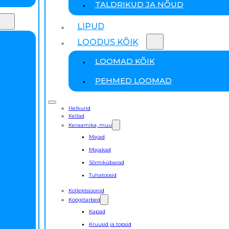
TALDRIKUD JA NÕUD
LIPUD
LOODUS KÕIK
LOOMAD KÕIK
PEHMED LOOMAD
Helkurid
Kellad
Keraamika, muu
Majad
Majakad
Sõrmkübarad
Tuhatoosid
Kollektsioonid
Köögitarbed
Kapad
Kruusid ja topsid