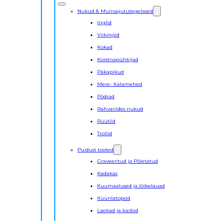
Nukud & Muinasjututegelased
Inglid
Viikingid
Kokad
Korstnapühkijad
Päkapikud
Mere- Kalamehed
Põdrad
Rahvariides nukud
Rüütlid
Trollid
Puidust tooted
Graveeritud ja Põletatud
Kadakas
Kuumaalused ja lõikelauad
Küünlatopsid
Laekad ja karbid