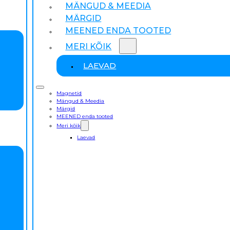
MÄNGUD & MEEDIA
MÄRGID
MEENED ENDA TOOTED
MERI KÕIK
LAEVAD
Magnetid
Mängud & Meedia
Märgid
MEENED enda tooted
Meri kõik
Laevad