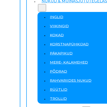
NUKUD & MUINASJUTUTEGELA
INGLID
VIIKINGID
KOKAD
KORSTNAPÜHKIJAD
PÄKAPIKUD
MERE- KALAMEHED
PÕDRAD
RAHVARIIDES NUKUD
RÜÜTLID
TROLLID