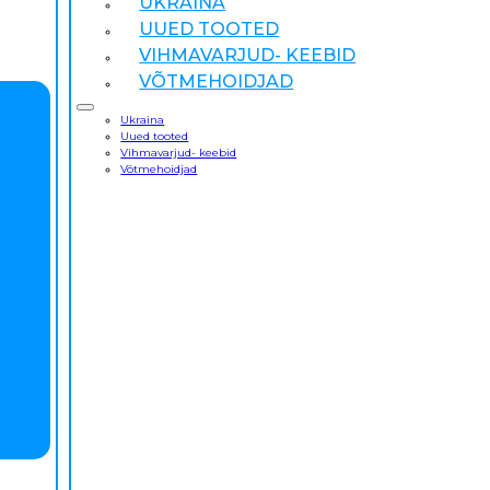
UKRAINA
UUED TOOTED
VIHMAVARJUD- KEEBID
VÕTMEHOIDJAD
Ukraina
Uued tooted
Vihmavarjud- keebid
Võtmehoidjad