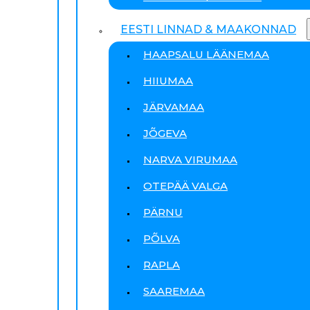
EESTI LINNAD & MAAKONNAD
HAAPSALU LÄÄNEMAA
HIIUMAA
JÄRVAMAA
JÕGEVA
NARVA VIRUMAA
OTEPÄÄ VALGA
PÄRNU
PÕLVA
RAPLA
SAAREMAA