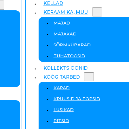
KELLAD
KERAAMIKA, MUU
MAJAD
MAJAKAD
SÕRMKÜBARAD
TUHATOOSID
KOLLEKTSIOONID
KÖÖGITARBED
KAPAD
KRUUSID JA TOPSID
LUSIKAD
PITSID