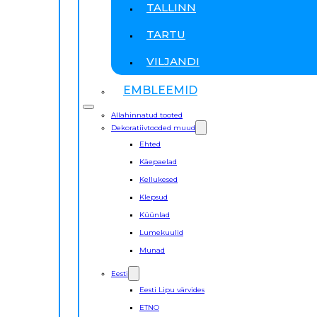
TALLINN
TARTU
VILJANDI
EMBLEEMID
Allahinnatud tooted
Dekoratiivtooded muud
Ehted
Käepaelad
Kellukesed
Klepsud
Küünlad
Lumekuulid
Munad
Eesti
Eesti Lipu värvides
ETNO