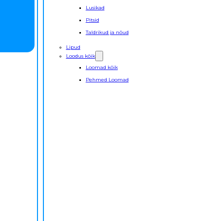
Lusikad
Pitsid
Taldrikud ja nõud
Lipud
Loodus kõik
Loomad kõik
Pehmed Loomad