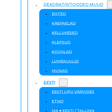
DEKORATIIVTOODED MUUD
EHTED
KÄEPAELAD
KELLUKESED
KLEPSUD
KÜÜNLAD
LUMEKUULID
MUNAD
EESTI
EESTI LIPU VÄRVIDES
ETNO
MA ♥ EESTI / TALLINN