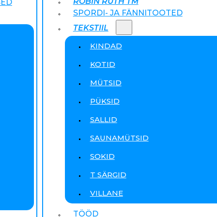
ROBIN RUTH TM
SED
SPORDI- JA FÄNNITOOTED
TEKSTIIL
KINDAD
KOTID
MÜTSID
PÜKSID
SALLID
SAUNAMÜTSID
SOKID
T SÄRGID
VILLANE
TÖÖD