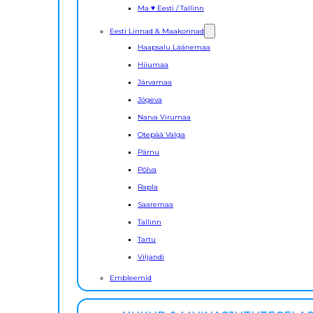
Ma ♥ Eesti / Tallinn
Eesti Linnad & Maakonnad
Haapsalu Läänemaa
Hiiumaa
Järvamaa
Jõgeva
Narva Virumaa
Otepää Valga
Pärnu
Põlva
Rapla
Saaremaa
Tallinn
Tartu
Viljandi
Embleemid