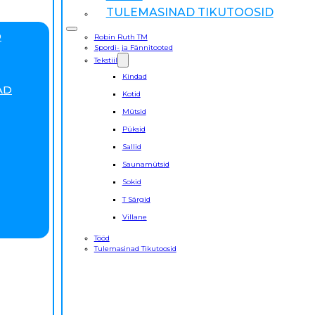
TULEMASINAD TIKUTOOSID
D
Robin Ruth TM
Spordi- ja Fännitooted
Tekstiil
Kindad
AD
Kotid
Mütsid
Püksid
Sallid
Saunamütsid
Sokid
T Särgid
Villane
Tööd
Tulemasinad Tikutoosid