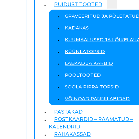
PUIDUST TOOTED
GRAVEERITUD JA PÕLETATU
KADAKAS
KUUMAALUSED JA LÕIKELAU
KÜÜNLATOPSID
LAEKAD JA KARBID
POOLTOOTED
SOOLA PIPRA TOPSID
VÕINOAD PANNILABIDAD
PASTAKAD
POSTKAARDID – RAAMATUD –
KALENDRID
RAHAKASSAD