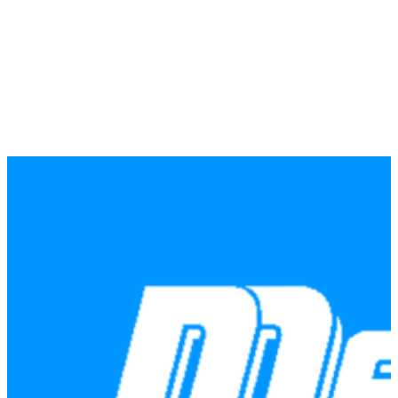
oli:
is:
2,83 €.
2,26 €.