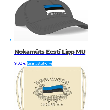
Nokamüts Eesti Lipp MU
9,02
€
Lisa ostukorvi