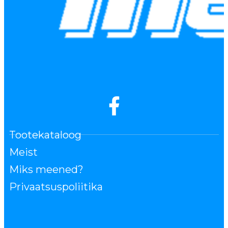
Tootekataloog
Meist
Miks meened?
Privaatsuspoliitika