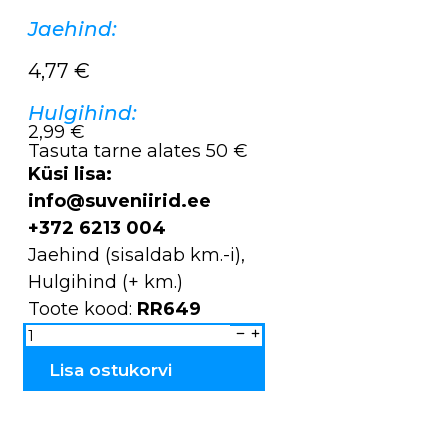
Jaehind:
4,77
€
Hulgihind:
2,99 €
Tasuta tarne alates 50 €
Küsi lisa:
info@suveniirid.ee
+372 6213 004
Jaehind (sisaldab km.-i),
Hulgihind (+ km.)
Toote kood:
RR649
Naiste
sokid
RR649
kogus
Lisa ostukorvi