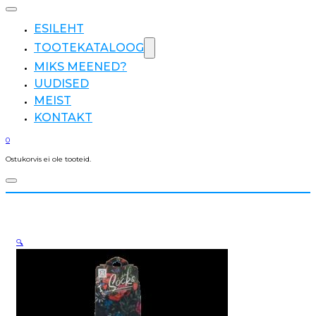
ESILEHT
TOOTEKATALOOG
MIKS MEENED?
UUDISED
MEIST
KONTAKT
0
Ostukorvis ei ole tooteid.
🔍