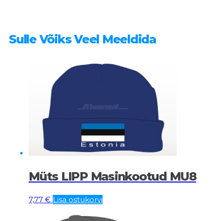
Sulle Võiks Veel Meeldida
Müts LIPP Masinkootud MU8
7,77
€
Lisa ostukorvi