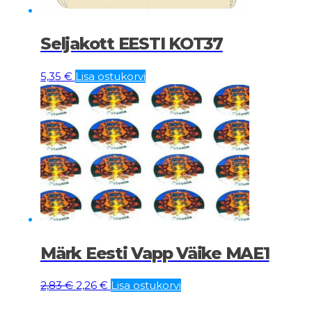
Seljakott EESTI KOT37
5,35
€
Lisa ostukorvi
Märk Eesti Vapp Väike MAE1
Algne
Current
2,83
€
2,26
€
Lisa ostukorvi
hind
price