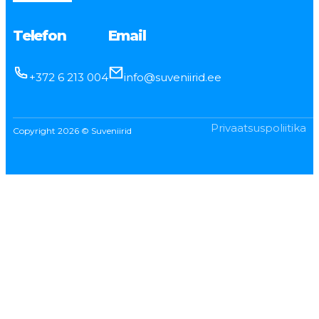
Telefon
Email
+372 6 213 004
info@suveniirid.ee
Privaatsuspoliitika
Copyright 2026 © Suveniirid