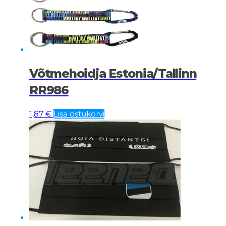
Võtmehoidja Estonia/Tallinn
RR986
1,87
€
Lisa ostukorvi