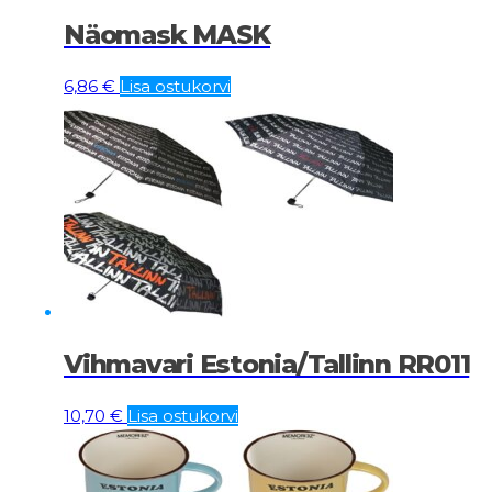
Näomask MASK
6,86
€
Lisa ostukorvi
Vihmavari Estonia/Tallinn RR011
10,70
€
Lisa ostukorvi