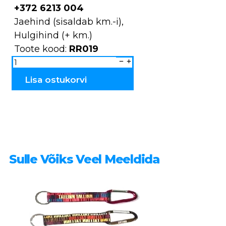
+372 6213 004
Jaehind (sisaldab km.-i),
Hulgihind (+ km.)
Toote kood:
RR019
Nokamüts
RR019
kogus
Lisa ostukorvi
Sulle Võiks Veel Meeldida