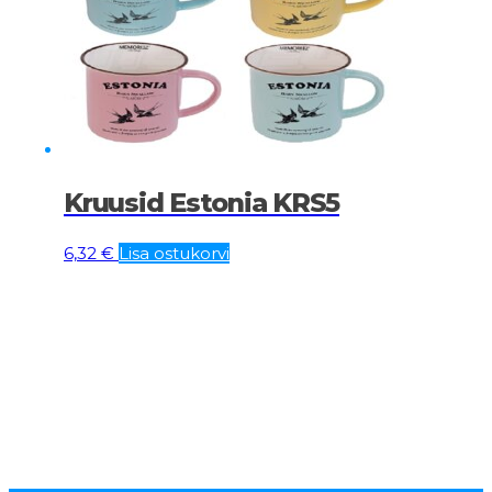
Kruusid Estonia KRS5
6,32
€
Lisa ostukorvi