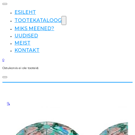
ESILEHT
TOOTEKATALOOG
MIKS MEENED?
UUDISED
MEIST
KONTAKT
0
Ostukorvis ei ole tooteid.
🔍