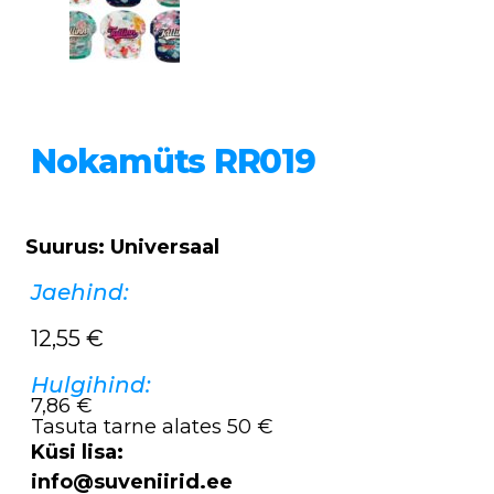
Nokamüts RR019
Suurus: Universaal
Jaehind:
12,55
€
Hulgihind:
7,86 €
Tasuta tarne alates 50 €
Küsi lisa:
info@suveniirid.ee