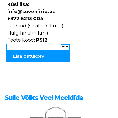
Küsi lisa:
info@suveniirid.ee
+372 6213 004
Jaehind (sisaldab km.-i),
Hulgihind (+ km.)
Toote kood:
PS12
Pastakad
Estonia
PS12
kogus
Lisa ostukorvi
Sulle Võiks Veel Meeldida