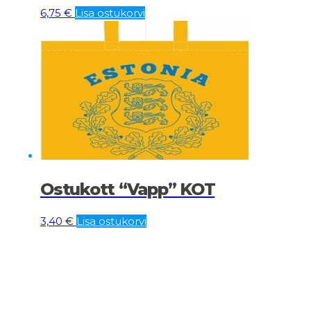
6,75
€
Lisa ostukorvi
Ostukott “Vapp” KOT
3,40
€
Lisa ostukorvi