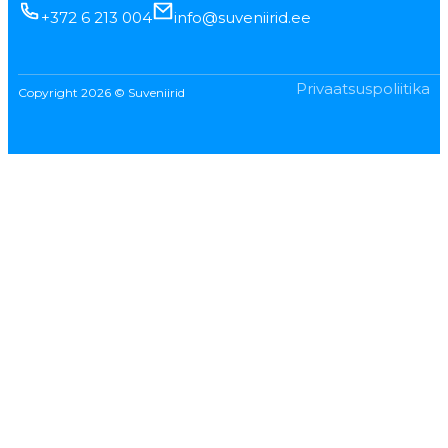
+372 6 213 004
info@suveniirid.ee
Privaatsuspoliitika
Copyright 2026 © Suveniirid