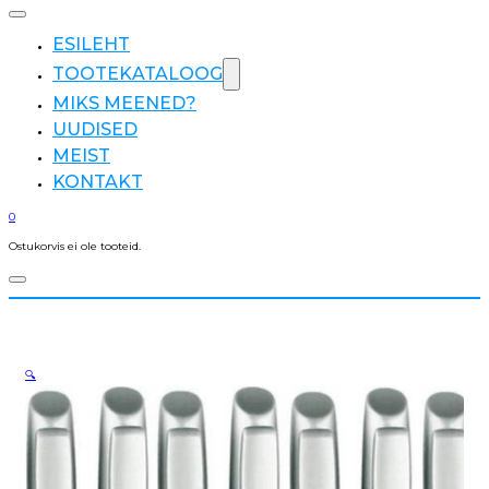
ESILEHT
TOOTEKATALOOG
MIKS MEENED?
UUDISED
MEIST
KONTAKT
0
Ostukorvis ei ole tooteid.
🔍