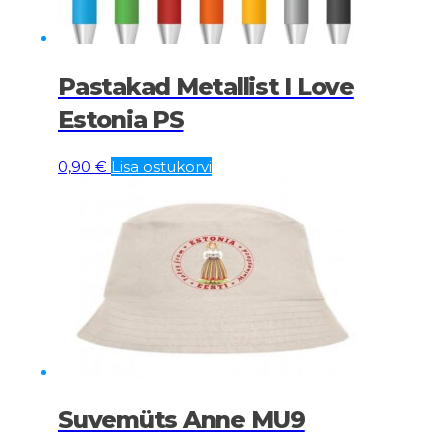
Pastakad Metallist I Love
Estonia PS
0,90
€
Lisa ostukorvi
Suvemüts Anne MU9