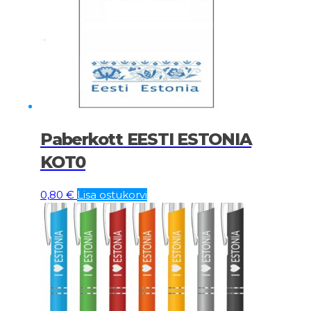
Paberkott EESTI ESTONIA
KOT0
0,80
€
Lisa ostukorvi