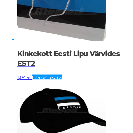
Kinkekott Eesti Lipu Värvides
EST2
1,04
€
Lisa ostukorvi