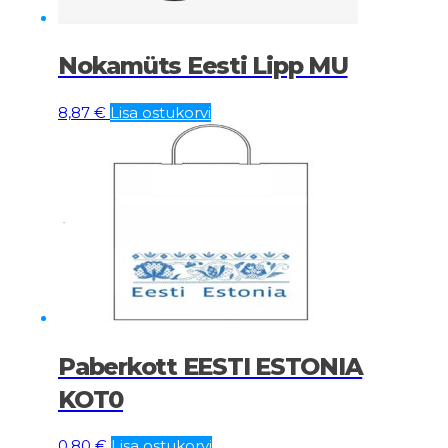
Nokamüts Eesti Lipp MU
8,87
€
Lisa ostukorvi
Paberkott EESTI ESTONIA
KOT0
0,80
€
Lisa ostukorvi