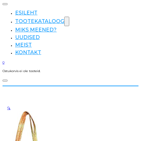
ESILEHT
TOOTEKATALOOG
MIKS MEENED?
UUDISED
MEIST
KONTAKT
0
Ostukorvis ei ole tooteid.
🔍