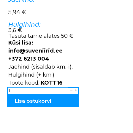
5,94
€
Hulgihind:
3,6 €
Tasuta tarne alates 50 €
Küsi lisa:
info@suveniirid.ee
+372 6213 004
Jaehind (sisaldab km.-i),
Hulgihind (+ km.)
Toote kood:
KOTT16
Õlakott
pika
sangaga
Tallinn
Lisa ostukorvi
KOTT16
kogus