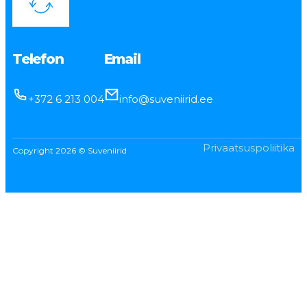
Telefon
Email
+372 6 213 004
info@suveniirid.ee
Privaatsuspoliitika
Copyright 2026 © Suveniirid