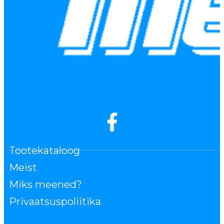
Tootekataloog
Meist
Miks meened?
Privaatsuspoliitika