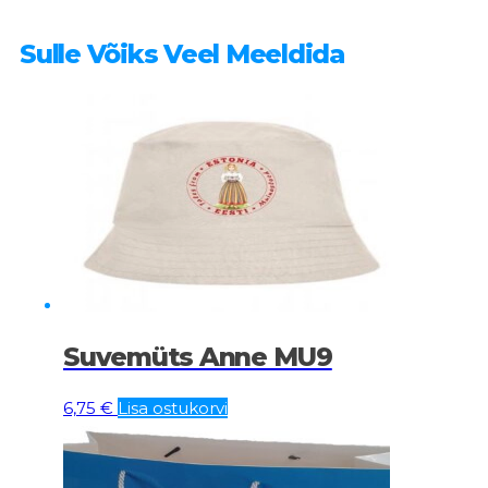
Sulle Võiks Veel Meeldida
Suvemüts Anne MU9
6,75
€
Lisa ostukorvi