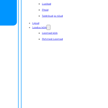
Lusikad
Pitsid
Taldrikud ja nõud
Lipud
Loodus kõik
Loomad kõik
Pehmed Loomad