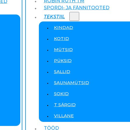
ROBIN RUTH TM
SED
SPORDI- JA FÄNNITOOTED
TEKSTIIL
KINDAD
KOTID
MÜTSID
PÜKSID
SALLID
SAUNAMÜTSID
SOKID
T SÄRGID
VILLANE
TÖÖD