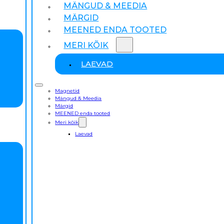
MÄNGUD & MEEDIA
MÄRGID
MEENED ENDA TOOTED
MERI KÕIK
LAEVAD
Magnetid
Mängud & Meedia
Märgid
MEENED enda tooted
Meri kõik
Laevad