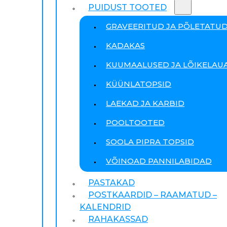
PUIDUST TOOTED
GRAVEERITUD JA PÕLETATU
KADAKAS
KUUMAALUSED JA LÕIKELAU
KÜÜNLATOPSID
LAEKAD JA KARBID
POOLTOOTED
SOOLA PIPRA TOPSID
VÕINOAD PANNILABIDAD
PASTAKAD
POSTKAARDID – RAAMATUD –
KALENDRID
RAHAKASSAD