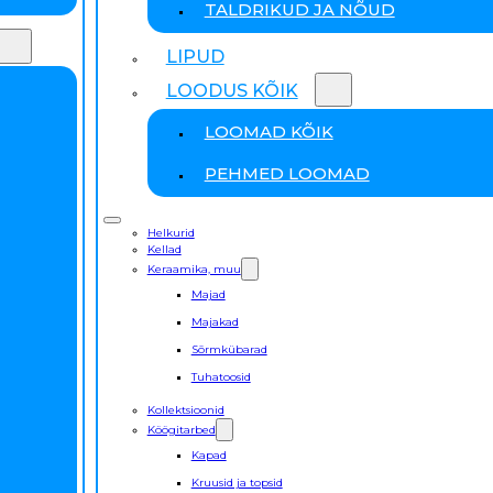
TALDRIKUD JA NÕUD
LIPUD
LOODUS KÕIK
LOOMAD KÕIK
PEHMED LOOMAD
Helkurid
Kellad
Keraamika, muu
Majad
Majakad
Sõrmkübarad
Tuhatoosid
Kollektsioonid
Köögitarbed
Kapad
Kruusid ja topsid