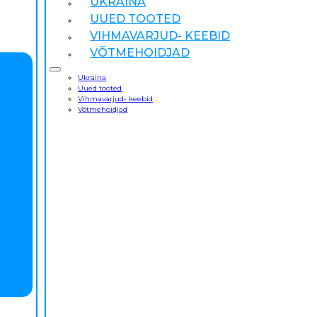
UKRAINA
UUED TOOTED
VIHMAVARJUD- KEEBID
VÕTMEHOIDJAD
Ukraina
Uued tooted
Vihmavarjud- keebid
Võtmehoidjad