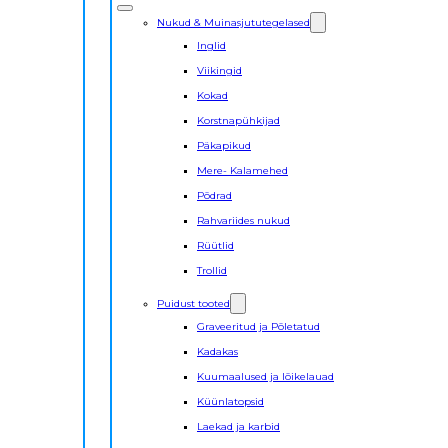
Nukud & Muinasjututegelased
Inglid
Viikingid
Kokad
Korstnapühkijad
Päkapikud
Mere- Kalamehed
Põdrad
Rahvariides nukud
Rüütlid
Trollid
Puidust tooted
Graveeritud ja Põletatud
Kadakas
Kuumaalused ja lõikelauad
Küünlatopsid
Laekad ja karbid