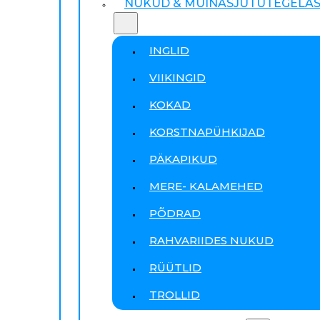
NUKUD & MUINASJUTUTEGELA
INGLID
VIIKINGID
KOKAD
KORSTNAPÜHKIJAD
PÄKAPIKUD
MERE- KALAMEHED
PÕDRAD
RAHVARIIDES NUKUD
RÜÜTLID
TROLLID