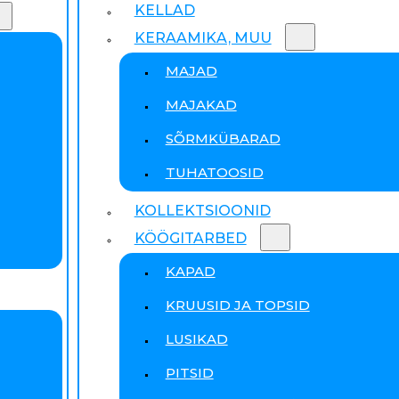
KELLAD
KERAAMIKA, MUU
MAJAD
MAJAKAD
SÕRMKÜBARAD
TUHATOOSID
KOLLEKTSIOONID
KÖÖGITARBED
KAPAD
KRUUSID JA TOPSID
LUSIKAD
PITSID