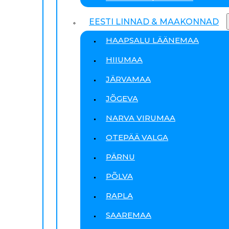
EESTI LINNAD & MAAKONNAD
HAAPSALU LÄÄNEMAA
HIIUMAA
JÄRVAMAA
JÕGEVA
NARVA VIRUMAA
OTEPÄÄ VALGA
PÄRNU
PÕLVA
RAPLA
SAAREMAA