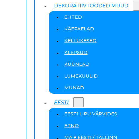
DEKORATIIVTOODED MUUD
EHTED
KÄEPAELAD
KELLUKESED
KLEPSUD
KÜÜNLAD
LUMEKUULID
MUNAD
EESTI
EESTI LIPU VÄRVIDES
ETNO
MA ♥ EESTI / TALLINN