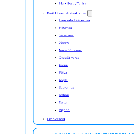
Ma ♥ Eesti / Tallinn
Eesti Linnad & Maakonnad
Haapsalu Läänemaa
Hiiumaa
Järvamaa
Jõgeva
Narva Virumaa
Otepää Valga
Pärnu
Põlva
Rapla
Saaremaa
Tallinn
Tartu
Viljandi
Embleemid