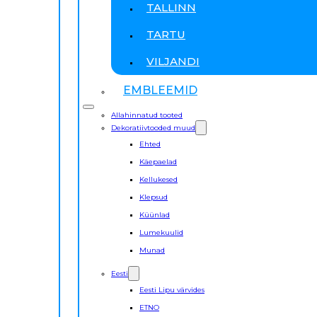
TALLINN
TARTU
VILJANDI
EMBLEEMID
Allahinnatud tooted
Dekoratiivtooded muud
Ehted
Käepaelad
Kellukesed
Klepsud
Küünlad
Lumekuulid
Munad
Eesti
Eesti Lipu värvides
ETNO