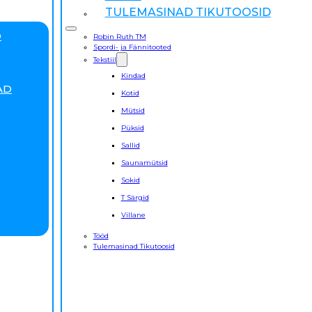
TULEMASINAD TIKUTOOSID
D
Robin Ruth TM
Spordi- ja Fännitooted
Tekstiil
Kindad
AD
Kotid
Mütsid
Püksid
Sallid
Saunamütsid
Sokid
T Särgid
Villane
Tööd
Tulemasinad Tikutoosid