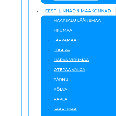
EESTI LINNAD & MAAKONNAD
HAAPSALU LÄÄNEMAA
HIIUMAA
JÄRVAMAA
JÕGEVA
NARVA VIRUMAA
OTEPÄÄ VALGA
PÄRNU
PÕLVA
RAPLA
SAAREMAA