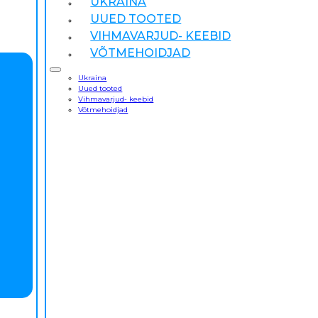
UKRAINA
UUED TOOTED
VIHMAVARJUD- KEEBID
VÕTMEHOIDJAD
Ukraina
Uued tooted
Vihmavarjud- keebid
Võtmehoidjad