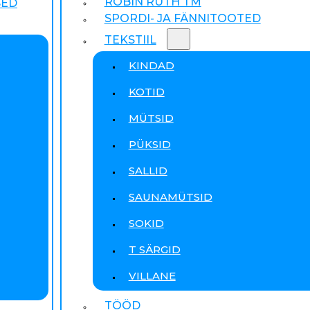
ROBIN RUTH TM
SED
SPORDI- JA FÄNNITOOTED
TEKSTIIL
KINDAD
KOTID
MÜTSID
PÜKSID
SALLID
SAUNAMÜTSID
SOKID
T SÄRGID
VILLANE
TÖÖD