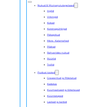
Nukud & Muinasjututegelased
Inglid
Viikingid
Kokad
Korstnapühkijad
Päkapikud
Mere- Kalamehed
Põdrad
Rahvariides nukud
Rüütlid
Trollid
Puidust tooted
Graveeritud ja Põletatud
Kadakas
Kuumaalused ja lõikelauad
Küünlatopsid
Laekad ja karbid