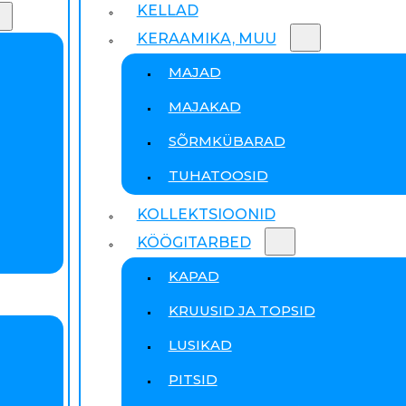
KELLAD
KERAAMIKA, MUU
MAJAD
MAJAKAD
SÕRMKÜBARAD
TUHATOOSID
KOLLEKTSIOONID
KÖÖGITARBED
KAPAD
KRUUSID JA TOPSID
LUSIKAD
PITSID