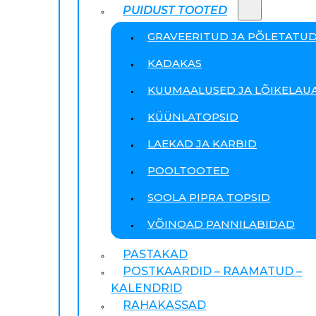
PUIDUST TOOTED
GRAVEERITUD JA PÕLETATU
KADAKAS
KUUMAALUSED JA LÕIKELAU
KÜÜNLATOPSID
LAEKAD JA KARBID
POOLTOOTED
SOOLA PIPRA TOPSID
VÕINOAD PANNILABIDAD
PASTAKAD
POSTKAARDID – RAAMATUD –
KALENDRID
RAHAKASSAD