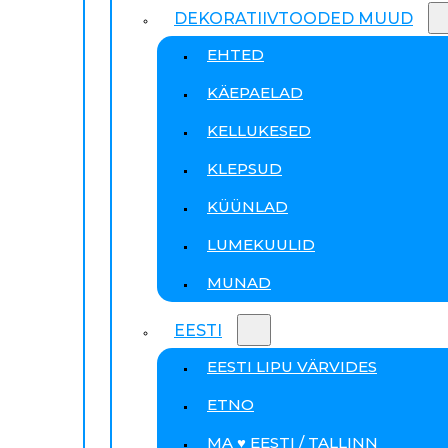
DEKORATIIVTOODED MUUD
EHTED
KÄEPAELAD
KELLUKESED
KLEPSUD
KÜÜNLAD
LUMEKUULID
MUNAD
EESTI
EESTI LIPU VÄRVIDES
ETNO
MA ♥ EESTI / TALLINN