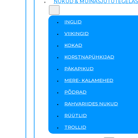
NUKUD & MUINASJUTUTEGELA
INGLID
VIIKINGID
KOKAD
KORSTNAPÜHKIJAD
PÄKAPIKUD
MERE- KALAMEHED
PÕDRAD
RAHVARIIDES NUKUD
RÜÜTLID
TROLLID