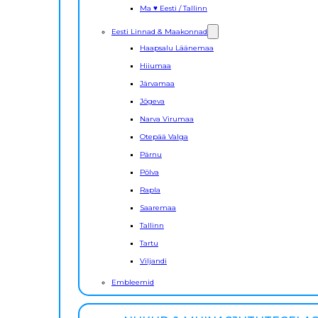
Ma ♥ Eesti / Tallinn
Eesti Linnad & Maakonnad
Haapsalu Läänemaa
Hiiumaa
Järvamaa
Jõgeva
Narva Virumaa
Otepää Valga
Pärnu
Põlva
Rapla
Saaremaa
Tallinn
Tartu
Viljandi
Embleemid