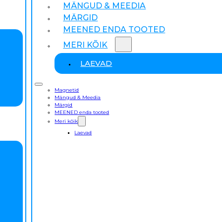
MÄNGUD & MEEDIA
MÄRGID
MEENED ENDA TOOTED
MERI KÕIK
LAEVAD
Magnetid
Mängud & Meedia
Märgid
MEENED enda tooted
Meri kõik
Laevad