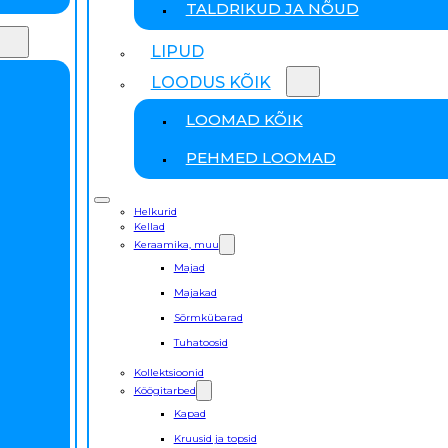
TALDRIKUD JA NÕUD
LIPUD
LOODUS KÕIK
LOOMAD KÕIK
PEHMED LOOMAD
Helkurid
Kellad
Keraamika, muu
Majad
Majakad
Sõrmkübarad
Tuhatoosid
Kollektsioonid
Köögitarbed
Kapad
Kruusid ja topsid