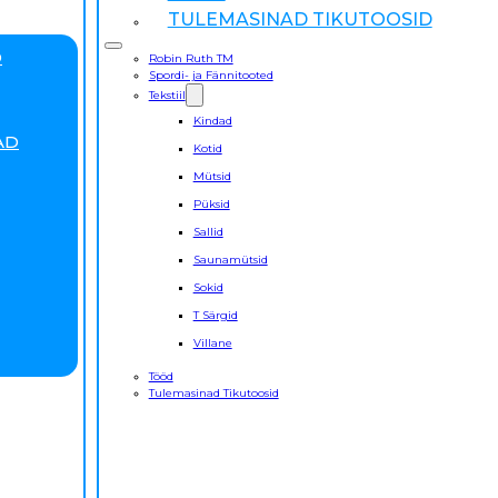
TULEMASINAD TIKUTOOSID
D
Robin Ruth TM
Spordi- ja Fännitooted
Tekstiil
Kindad
AD
Kotid
Mütsid
Püksid
Sallid
Saunamütsid
Sokid
T Särgid
Villane
Tööd
Tulemasinad Tikutoosid