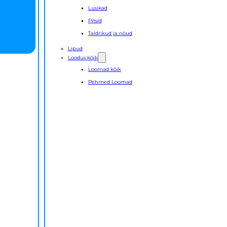
Lusikad
Pitsid
Taldrikud ja nõud
Lipud
Loodus kõik
Loomad kõik
Pehmed Loomad