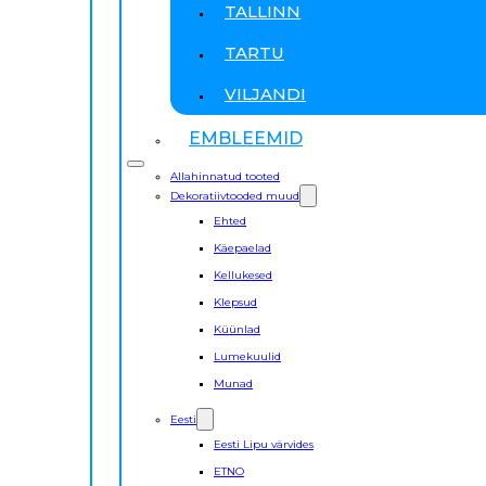
TALLINN
TARTU
VILJANDI
EMBLEEMID
Allahinnatud tooted
Dekoratiivtooded muud
Ehted
Käepaelad
Kellukesed
Klepsud
Küünlad
Lumekuulid
Munad
Eesti
Eesti Lipu värvides
ETNO