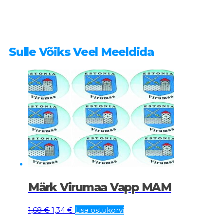
Sulle Võiks Veel Meeldida
Märk Virumaa Vapp MAM
Algne
Current
1,68
€
1,34
€
Lisa ostukorvi