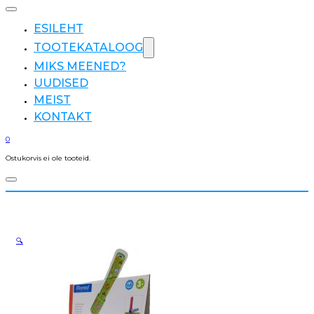
ESILEHT
TOOTEKATALOOG
MIKS MEENED?
UUDISED
MEIST
KONTAKT
0
Ostukorvis ei ole tooteid.
🔍