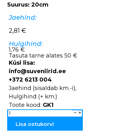
Suurus: 20cm
Jaehind:
2,81
€
Hulgihind:
1,76 €
Tasuta tarne alates 50 €
Küsi lisa:
info@suveniirid.ee
+372 6213 004
Jaehind (sisaldab km.-i),
Hulgihind (+ km.)
Toote kood:
GK1
Kaleidoskoop
GK1
kogus
Lisa ostukorvi