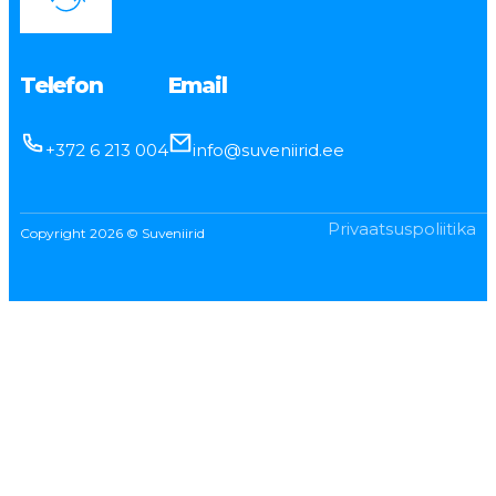
Telefon
Email
+372 6 213 004
info@suveniirid.ee
Privaatsuspoliitika
Copyright 2026 © Suveniirid