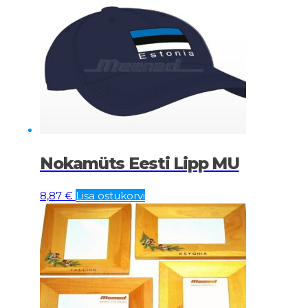
hind
price
oli:
is:
1,68 €.
1,34 €.
Nokamüts Eesti Lipp MU
8,87
€
Lisa ostukorvi