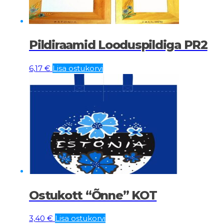
Pildiraamid Looduspildiga PR2
6,17
€
Lisa ostukorvi
Ostukott “Õnne” KOT
3,40
€
Lisa ostukorvi