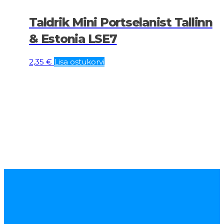
Taldrik Mini Portselanist Tallinn
& Estonia LSE7
2,35
€
Lisa ostukorvi