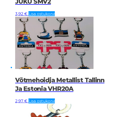
JUKU SMV2
3,92
€
Lisa ostukorvi
Võtmehoidja Metallist Tallinn
Ja Estonia VHR20A
2,97
€
Lisa ostukorvi