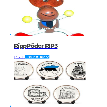
RippPõder RIP3
1,92
€
Lisa ostukorvi