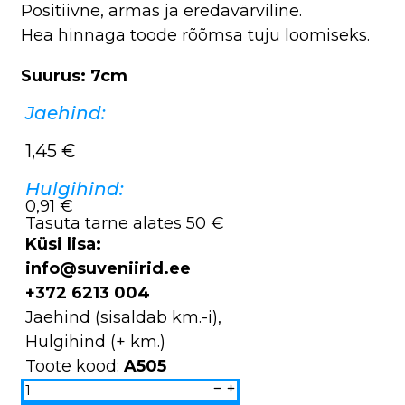
Positiivne, armas ja eredavärviline.
Hea hinnaga toode rõõmsa tuju loomiseks.
Suurus: 7cm
Jaehind:
1,45
€
Hulgihind:
0,91 €
Tasuta tarne alates 50 €
Küsi lisa:
info@suveniirid.ee
+372 6213 004
Jaehind (sisaldab km.-i),
Hulgihind (+ km.)
Toote kood:
A505
Pehme
magnet
Põder