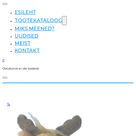
ESILEHT
TOOTEKATALOOG
MIKS MEENED?
UUDISED
MEIST
KONTAKT
0
Ostukorvis ei ole tooteid.
🔍