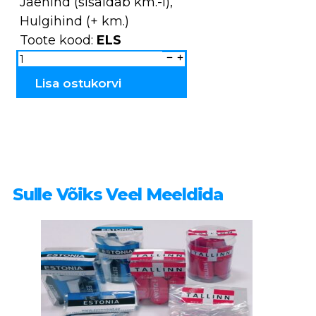
Jaehind (sisaldab km.-i),
Hulgihind (+ km.)
Toote kood:
ELS
Põder
jõulu
ELS
kogus
Lisa ostukorvi
Sulle Võiks Veel Meeldida