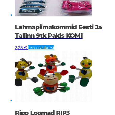
Lehmapiimakommid Eesti Ja
Tallinn 9tk Pakis KOM1
2,28
€
Lisa ostukorvi
Ripp Loomad RIP3