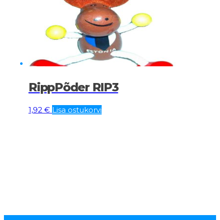
RippPõder RIP3
1,92
€
Lisa ostukorvi