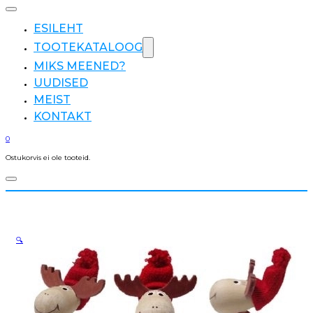
ESILEHT
TOOTEKATALOOG
MIKS MEENED?
UUDISED
MEIST
KONTAKT
0
Ostukorvis ei ole tooteid.
🔍