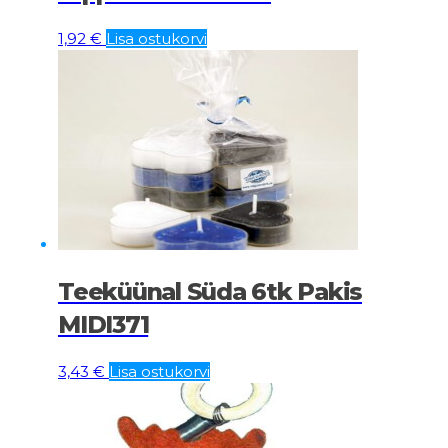
1,92
€
Lisa ostukorvi
Teeküünal Süda 6tk Pakis
MIDI371
3,43
€
Lisa ostukorvi