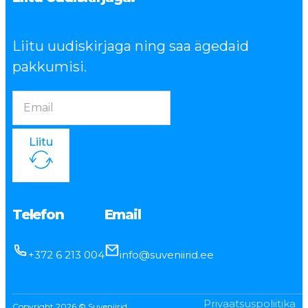
Liitu uudiskirjaga ning saa ägedaid
pakkumisi.
Liitu
Telefon
Email
+372 6 213 004
info@suveniirid.ee
Privaatsuspoliitika
Copyright 2026 © Suveniirid