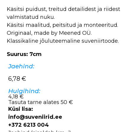
Käsitsi puidust, treitud detailidest ja riidest
valmistatud nuku.
Käsitsi maalitud, peitsitud ja monteeritud.
Originaal, made by Meened OÜ.
Klassikaline jõuluteemaline suveniirtoode.
Suurus: 7cm
Jaehind:
6,78
€
Hulgihind:
4,18 €
Tasuta tarne alates 50 €
Küsi lisa:
info@suveniirid.ee
+372 6213 004