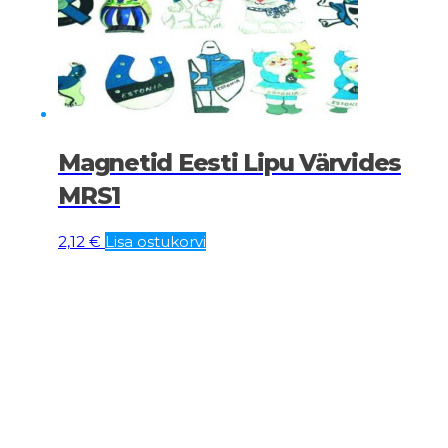
Magnetid Eesti Lipu Värvides
MRS1
2,12
€
Lisa ostukorvi