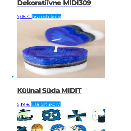
Dekoratiivne MIDI309
7,05
€
Lisa ostukorvi
Küünal Süda MIDIT
5,19
€
Lisa ostukorvi