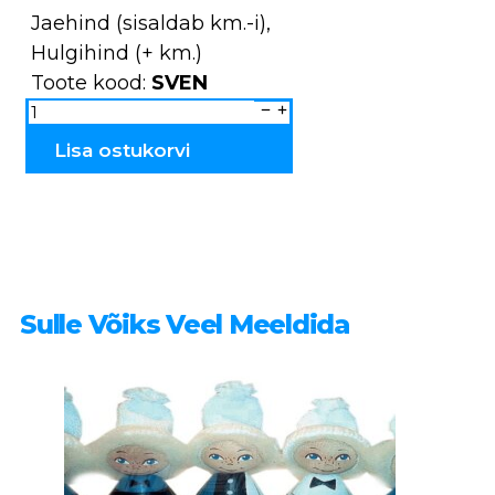
Jaehind (sisaldab km.-i),
Hulgihind (+ km.)
Toote kood:
SVEN
Põder
puidust
SVEN
kogus
Lisa ostukorvi
Sulle Võiks Veel Meeldida