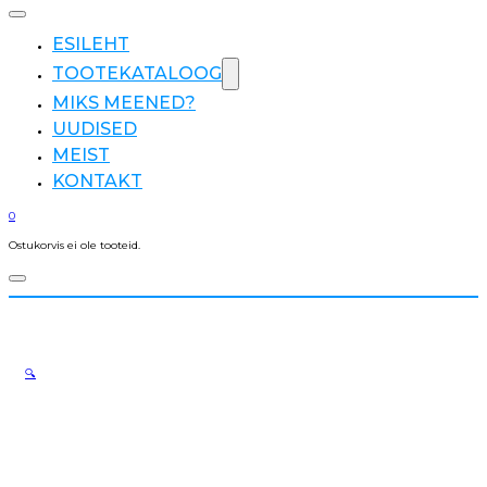
ESILEHT
TOOTEKATALOOG
MIKS MEENED?
UUDISED
MEIST
KONTAKT
0
Ostukorvis ei ole tooteid.
🔍