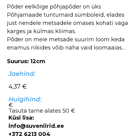
Põder eelkõige põhjapõder on üks
Põhjamaade tuntumaid sümboleid, elades
just nendele metsadele omases kohati väga
karges ja külmas kliimas.
Põder on meie metsade suurim loom keda
enamus riikides võib näha vaid loomaaias…
Suurus: 12cm
Jaehind:
4,37
€
Hulgihind:
€
Tasuta tarne alates 50 €
Küsi lisa:
info@suveniirid.ee
+372 6213 004