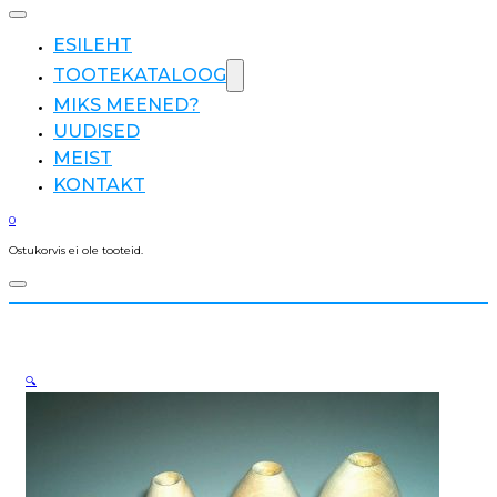
ESILEHT
TOOTEKATALOOG
MIKS MEENED?
UUDISED
MEIST
KONTAKT
0
Ostukorvis ei ole tooteid.
🔍