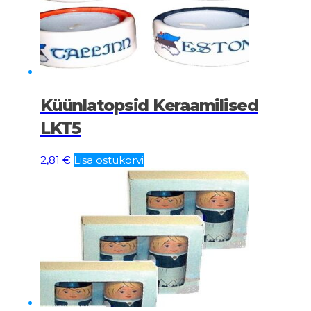
Küünlatopsid Keraamilised
LKT5
2,81
€
Lisa ostukorvi