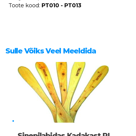
Toote kood:
PT010 - PT013
Sulle Võiks Veel Meeldida
Sinepilabidas Kadakast RL