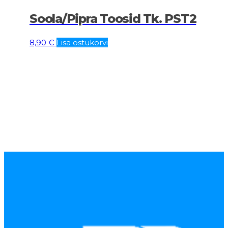
Soola/pipra Toosid Tk. PST2
8,90
€
Lisa ostukorvi