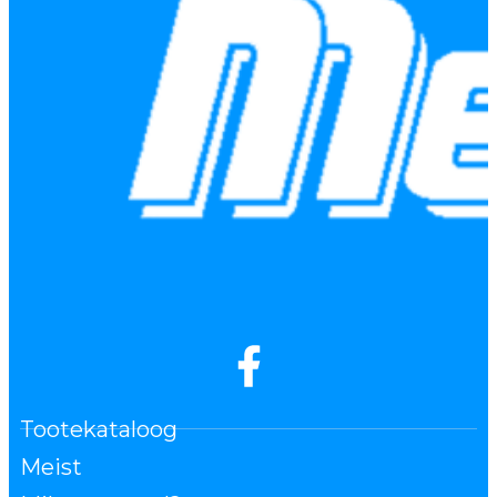
Tootekataloog
Meist