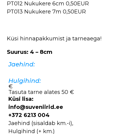
PT012 Nukukere 6cm 0,50EUR
PT013 Nukukere 7m 0,50EUR
Küsi hinnapakkumist ja tarneaega!
Suurus: 4 – 8cm
Jaehind:
Hulgihind:
€
Tasuta tarne alates 50 €
Küsi lisa:
info@suveniirid.ee
+372 6213 004
Jaehind (sisaldab km.-i),
Hulgihind (+ km.)