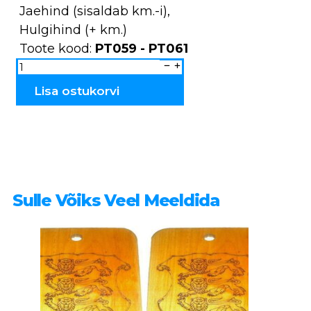
Jaehind (sisaldab km.-i),
Hulgihind (+ km.)
Toote kood:
PT059 - PT061
Pooltooted
puidust
topsid
PT059
Lisa ostukorvi
-
PT061
kogus
Sulle Võiks Veel Meeldida