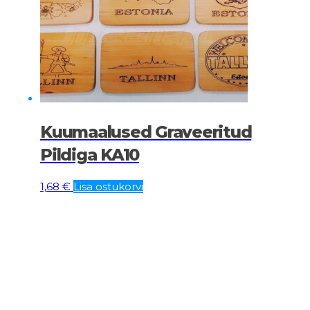
Kuumaalused Graveeritud
Pildiga KA10
1,68
€
Lisa ostukorvi