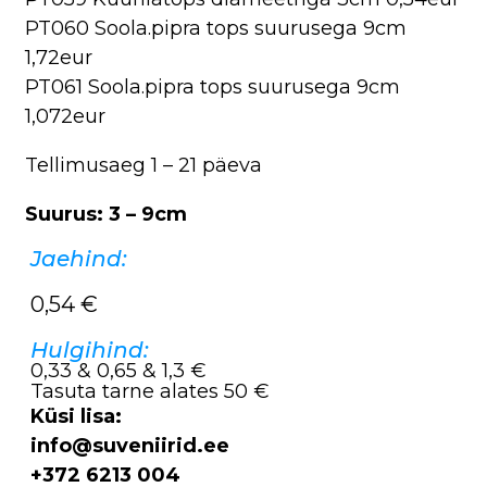
PT060 Soola.pipra tops suurusega 9cm
1,72eur
PT061 Soola.pipra tops suurusega 9cm
1,072eur
Tellimusaeg 1 – 21 päeva
Suurus: 3 – 9cm
Jaehind:
0,54
€
Hulgihind:
0,33 & 0,65 & 1,3 €
Tasuta tarne alates 50 €
Küsi lisa:
info@suveniirid.ee
+372 6213 004