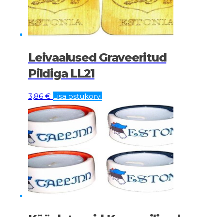
Leivaalused Graveeritud
Pildiga LL21
3,86
€
Lisa ostukorvi