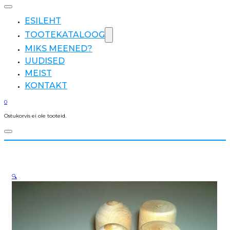
ESILEHT
TOOTEKATALOOG
MIKS MEENED?
UUDISED
MEIST
KONTAKT
0
Ostukorvis ei ole tooteid.
🔍