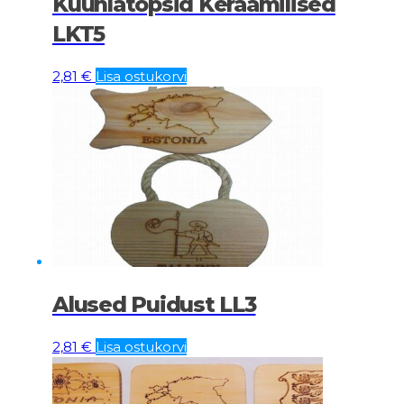
Küünlatopsid Keraamilised
LKT5
2,81
€
Lisa ostukorvi
Alused Puidust LL3
2,81
€
Lisa ostukorvi