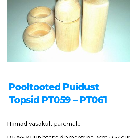
Pooltooted Puidust
Topsid PT059 – PT061
Hinnad vasakult paremale:
PT059 Küünlatops diameetriga 3cm 0,54eur