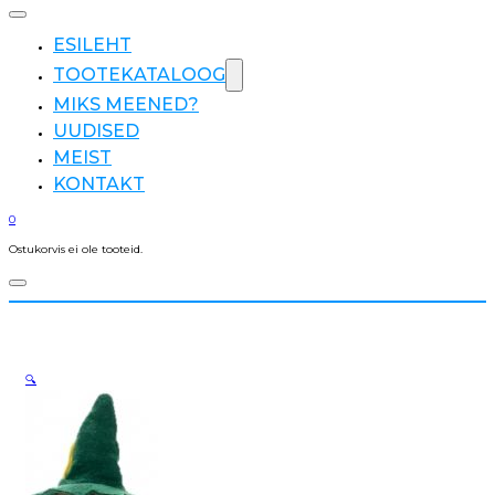
ESILEHT
TOOTEKATALOOG
MIKS MEENED?
UUDISED
MEIST
KONTAKT
0
Ostukorvis ei ole tooteid.
🔍