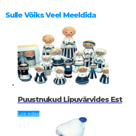
Sulle Võiks Veel Meeldida
Puustnukud Lipuvärvides Est
Loe edasi