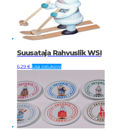
Suusataja Rahvuslik WSI
6,29
€
Lisa ostukorvi