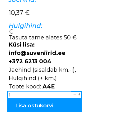
10,37
€
Hulgihind:
€
Tasuta tarne alates 50 €
Küsi lisa:
info@suveniirid.ee
+372 6213 004
Jaehind (sisaldab km.-i),
Hulgihind (+ km.)
Toote kood:
A4E
Puidust
massaažinukk
NUUSKUR
A4E
Lisa ostukorvi
kogus