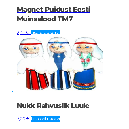
Magnet Puidust Eesti
Muinaslood TM7
2,41
€
Lisa ostukorvi
Nukk Rahvuslik Luule
7,26
€
Lisa ostukorvi