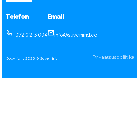
Telefon
Email
+372 6 213 004
info@suveniirid.ee
Privaatsuspoliitika
Copyright 2026 © Suveniirid