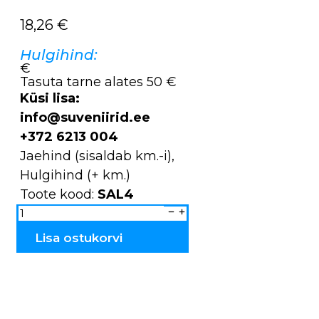
18,26
€
Hulgihind:
€
Tasuta tarne alates 50 €
Küsi lisa:
info@suveniirid.ee
+372 6213 004
Jaehind (sisaldab km.-i),
Hulgihind (+ km.)
Toote kood:
SAL4
Puuvillane
sall
SAL4
kogus
Lisa ostukorvi