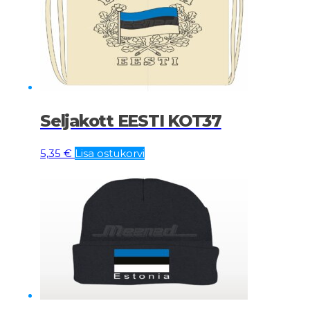
Seljakott EESTI KOT37
5,35
€
Lisa ostukorvi