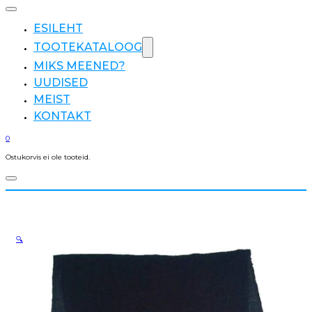
ESILEHT
TOOTEKATALOOG
MIKS MEENED?
UUDISED
MEIST
KONTAKT
0
Ostukorvis ei ole tooteid.
🔍