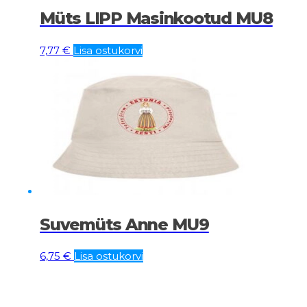
Müts LIPP Masinkootud MU8
7,77
€
Lisa ostukorvi
Suvemüts Anne MU9
6,75
€
Lisa ostukorvi