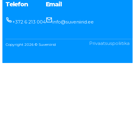
Telefon
Email
+372 6 213 004
info@suveniirid.ee
Privaatsuspoliitika
Copyright 2026 © Suveniirid