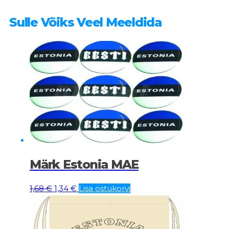
Sulle Võiks Veel Meeldida
Märk Estonia MAE
Algne
Current
1,68
€
1,34
€
Lisa ostukorvi
hind
price
oli:
is:
1,68 €.
1,34 €.