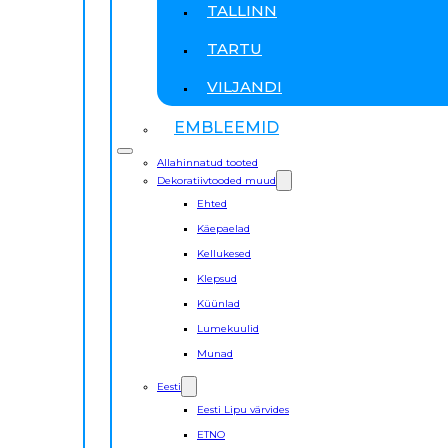
TALLINN
TARTU
VILJANDI
EMBLEEMID
Allahinnatud tooted
Dekoratiivtooded muud
Ehted
Käepaelad
Kellukesed
Klepsud
Küünlad
Lumekuulid
Munad
Eesti
Eesti Lipu värvides
ETNO