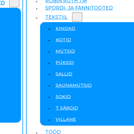
ROBIN RUTH TM
ED
SPORDI- JA FÄNNITOOTED
TEKSTIIL
KINDAD
KOTID
MÜTSID
PÜKSID
SALLID
SAUNAMÜTSID
SOKID
T SÄRGID
VILLANE
TÖÖD