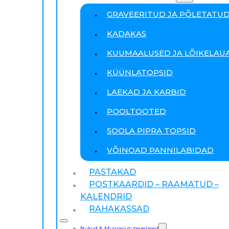
GRAVEERITUD JA PÕLETATU
KADAKAS
KUUMAALUSED JA LÕIKELAU
KÜÜNLATOPSID
LAEKAD JA KARBID
POOLTOOTED
SOOLA PIPRA TOPSID
VÕINOAD PANNILABIDAD
PASTAKAD
POSTKAARDID – RAAMATUD –
KALENDRID
RAHAKASSAD
Nukud & Muinasjututegelased