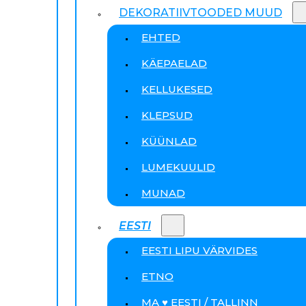
DEKORATIIVTOODED MUUD
EHTED
KÄEPAELAD
KELLUKESED
KLEPSUD
KÜÜNLAD
LUMEKUULID
MUNAD
EESTI
EESTI LIPU VÄRVIDES
ETNO
MA ♥ EESTI / TALLINN