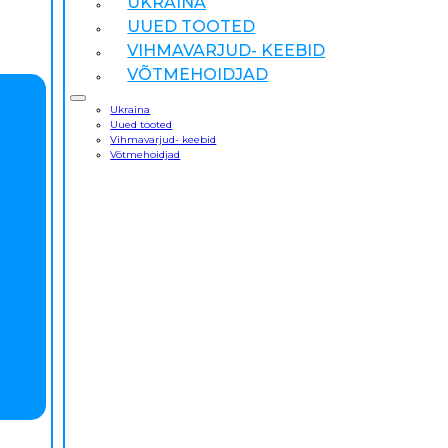
UKRAINA
UUED TOOTED
VIHMAVARJUD- KEEBID
VÕTMEHOIDJAD
Ukraina
Uued tooted
Vihmavarjud- keebid
Võtmehoidjad