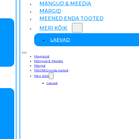
MÄNGUD & MEEDIA
MÄRGID
MEENED ENDA TOOTED
MERI KÕIK
LAEVAD
Magnetid
Mängud & Meedia
Märgid
MEENED enda tooted
Meri kõik
Laevad