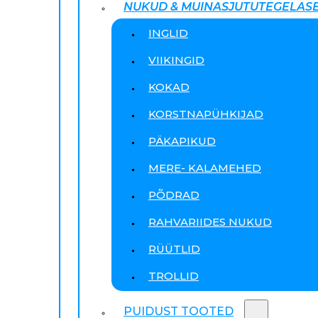
NUKUD & MUINASJUTUTEGELAS
INGLID
VIIKINGID
KOKAD
KORSTNAPÜHKIJAD
PÄKAPIKUD
MERE- KALAMEHED
PÕDRAD
RAHVARIIDES NUKUD
RÜÜTLID
TROLLID
PUIDUST TOOTED