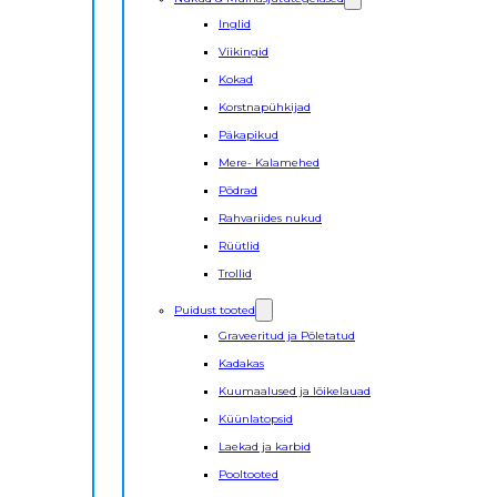
Inglid
Viikingid
Kokad
Korstnapühkijad
Päkapikud
Mere- Kalamehed
Põdrad
Rahvariides nukud
Rüütlid
Trollid
Puidust tooted
Graveeritud ja Põletatud
Kadakas
Kuumaalused ja lõikelauad
Küünlatopsid
Laekad ja karbid
Pooltooted