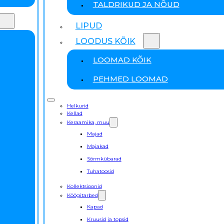
TALDRIKUD JA NÕUD
LIPUD
LOODUS KÕIK
LOOMAD KÕIK
PEHMED LOOMAD
Helkurid
Kellad
Keraamika, muu
Majad
Majakad
Sõrmkübarad
Tuhatoosid
Kollektsioonid
Köögitarbed
Kapad
Kruusid ja topsid