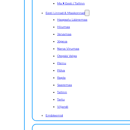
Ma ♥ Eesti / Tallinn
Eesti Linnad & Maakonnad
Haapsalu Läänemaa
Hiiumaa
Järvamaa
Jõgeva
Narva Virumaa
Otepää Valga
Pärnu
Põlva
Rapla
Saaremaa
Tallinn
Tartu
Viljandi
Embleemid