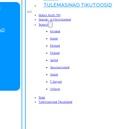
TULEMASINAD TIKUTOOSID
D
Robin Ruth TM
Spordi- ja Fännitooted
Tekstiil
AD
Kindad
Kotid
Mütsid
Püksid
Sallid
Saunamütsid
Sokid
T Särgid
Villane
Tööd
Tulemasinad Tikutoosid