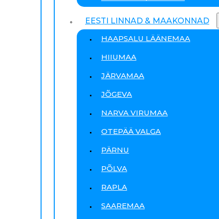
EESTI LINNAD & MAAKONNAD
HAAPSALU LÄÄNEMAA
HIIUMAA
JÄRVAMAA
JÕGEVA
NARVA VIRUMAA
OTEPÄÄ VALGA
PÄRNU
PÕLVA
RAPLA
SAAREMAA