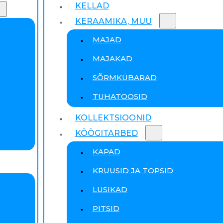
KELLAD
KERAAMIKA, MUU
MAJAD
MAJAKAD
SÕRMKÜBARAD
TUHATOOSID
KOLLEKTSIOONID
KÖÖGITARBED
KAPAD
KRUUSID JA TOPSID
LUSIKAD
PITSID