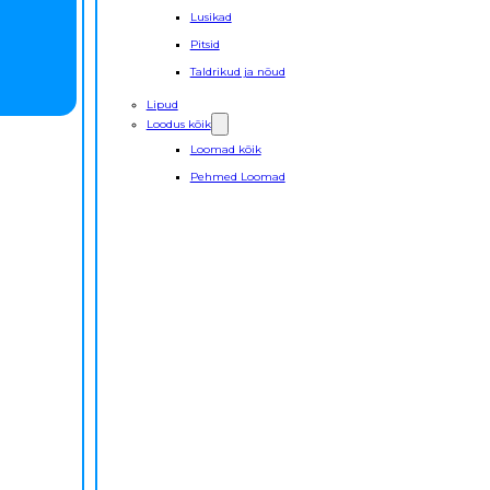
Lusikad
Pitsid
Taldrikud ja nõud
Lipud
Loodus kõik
Loomad kõik
Pehmed Loomad