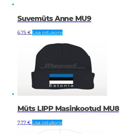
Suvemüts Anne MU9
6,75
€
Lisa ostukorvi
Müts LIPP Masinkootud MU8
7,77
€
Lisa ostukorvi