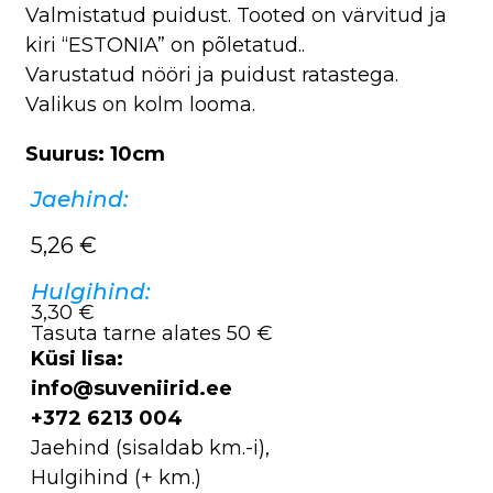
Valmistatud puidust. Tooted on värvitud ja
kiri “ESTONIA” on põletatud..
Varustatud nööri ja puidust ratastega.
Valikus on kolm looma.
Suurus: 10cm
Jaehind:
5,26
€
Hulgihind:
3,30 €
Tasuta tarne alates 50 €
Küsi lisa:
info@suveniirid.ee
+372 6213 004
Jaehind (sisaldab km.-i),
Hulgihind (+ km.)