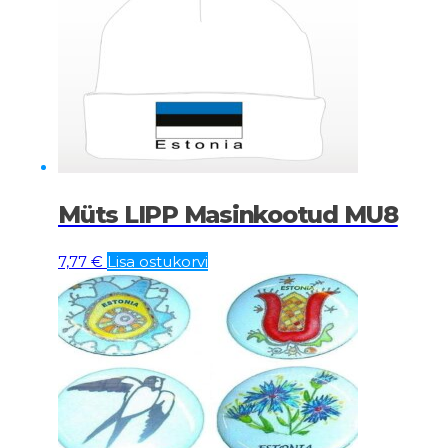
Müts LIPP Masinkootud MU8
7,77
€
Lisa ostukorvi