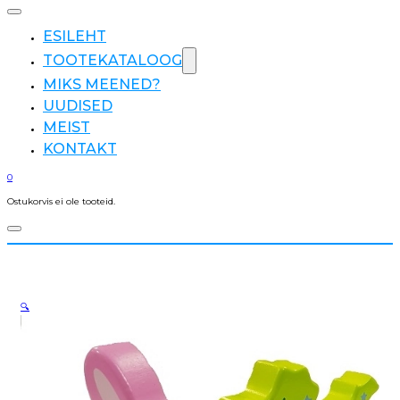
ESILEHT
TOOTEKATALOOG
MIKS MEENED?
UUDISED
MEIST
KONTAKT
0
Ostukorvis ei ole tooteid.
🔍