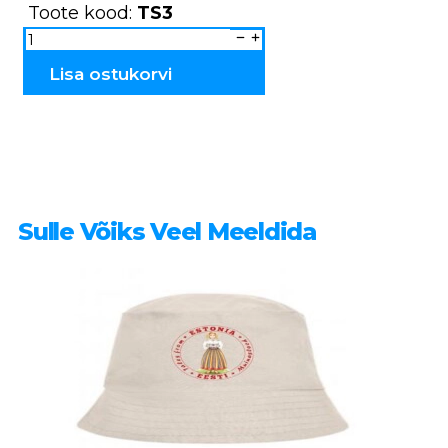
Toote kood:
TS3
Ratastega
loom
TS3
kogus
Lisa ostukorvi
Sulle Võiks Veel Meeldida