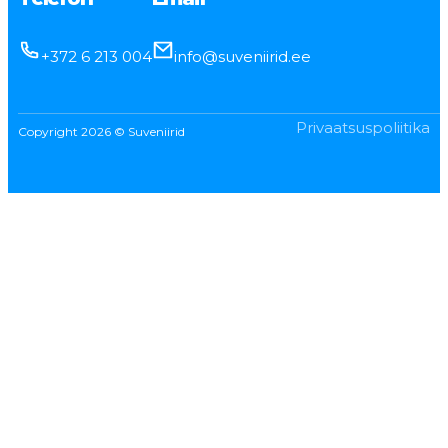
+372 6 213 004
info@suveniirid.ee
Privaatsuspoliitika
Copyright 2026 © Suveniirid