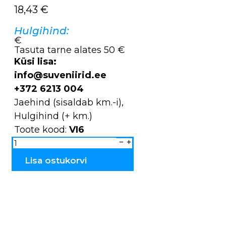
18,43
€
Hulgihind:
€
Tasuta tarne alates 50 €
Küsi lisa:
info@suveniirid.ee
+372 6213 004
Jaehind (sisaldab km.-i),
Hulgihind (+ km.)
Toote kood:
VI6
Sallid
villased
VI6
kogus
Lisa ostukorvi