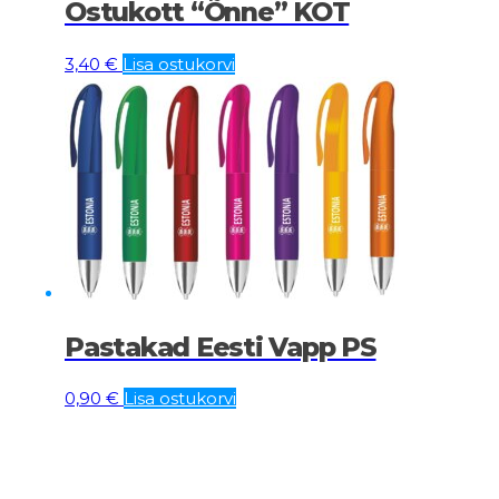
Ostukott “Õnne” KOT
3,40
€
Lisa ostukorvi
Pastakad Eesti Vapp PS
0,90
€
Lisa ostukorvi