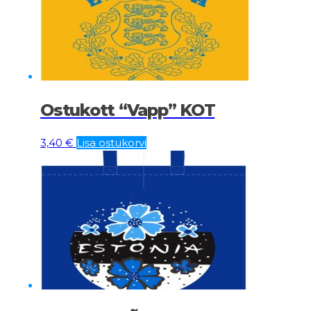
Ostukott “Vapp” KOT
3,40
€
Lisa ostukorvi