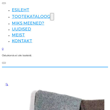
ESILEHT
TOOTEKATALOOG
MIKS MEENED?
UUDISED
MEIST
KONTAKT
0
Ostukorvis ei ole tooteid.
🔍