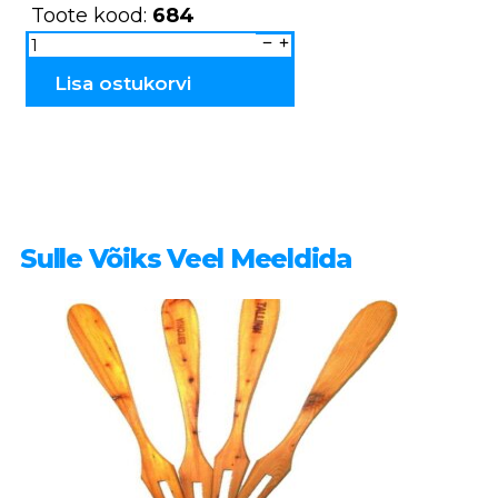
Toote kood:
684
Salvrätikud
EURO
(10tk)
684
Lisa ostukorvi
kogus
Sulle Võiks Veel Meeldida