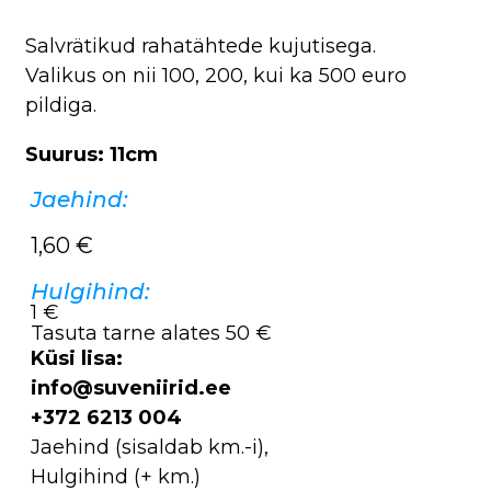
Salvrätikud rahatähtede kujutisega.
Valikus on nii 100, 200, kui ka 500 euro
pildiga.
Suurus: 11cm
Jaehind:
1,60
€
Hulgihind:
1 €
Tasuta tarne alates 50 €
Küsi lisa:
info@suveniirid.ee
+372 6213 004
Jaehind (sisaldab km.-i),
Hulgihind (+ km.)