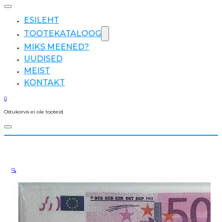
ESILEHT
TOOTEKATALOOG
MIKS MEENED?
UUDISED
MEIST
KONTAKT
0
Ostukorvis ei ole tooteid.
🔍