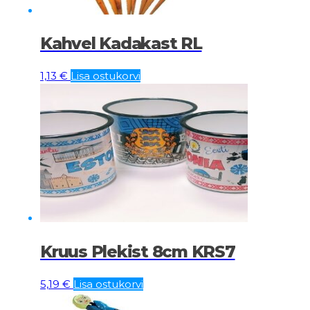
Kahvel Kadakast RL
1,13
€
Lisa ostukorvi
Kruus Plekist 8cm KRS7
5,19
€
Lisa ostukorvi