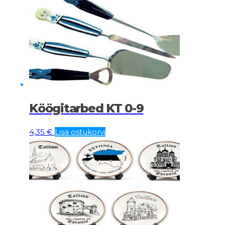
Köögitarbed KT 0-9
4,35
€
Lisa ostukorvi