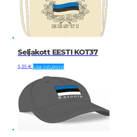
Seljakott EESTI KOT37
5,35
€
Lisa ostukorvi