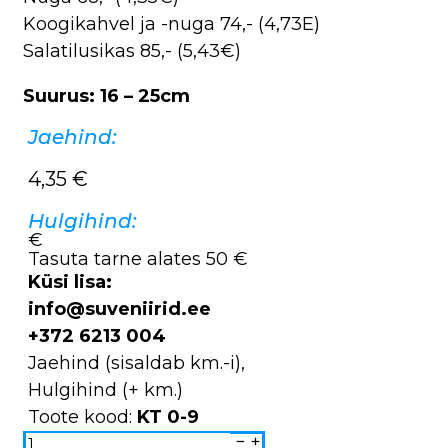
Koogikahvel ja -nuga 74,- (4,73E)
Salatilusikas 85,- (5,43€)
Suurus: 16 – 25cm
Jaehind:
4,35
€
Hulgihind:
€
Tasuta tarne alates 50 €
Küsi lisa:
info@suveniirid.ee
+372 6213 004
Jaehind (sisaldab km.-i),
Hulgihind (+ km.)
Toote kood:
KT 0-9
Köögitarbed
KT