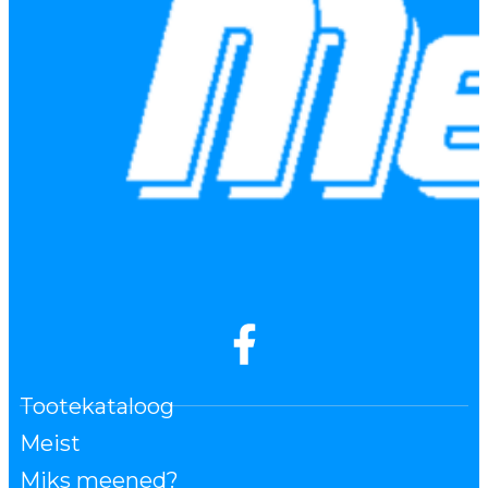
Tootekataloog
Meist
Miks meened?