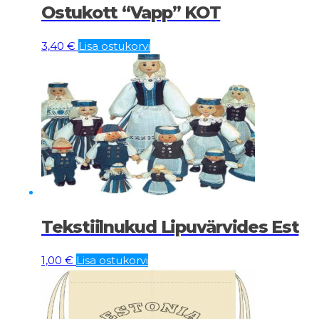
Ostukott “Vapp” KOT
3,40
€
Lisa ostukorvi
Tekstiilnukud Lipuvärvides Est
1,00
€
Lisa ostukorvi