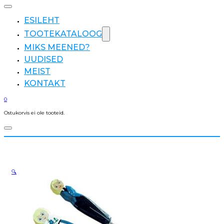
ESILEHT
TOOTEKATALOOG
MIKS MEENED?
UUDISED
MEIST
KONTAKT
0
Ostukorvis ei ole tooteid.
🔍