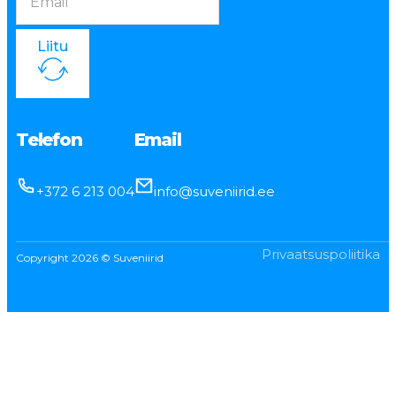
Liitu
Telefon
Email
+372 6 213 004
info@suveniirid.ee
Privaatsuspoliitika
Copyright 2026 © Suveniirid