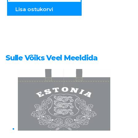
0-
9
Lisa ostukorvi
kogus
Sulle Võiks Veel Meeldida