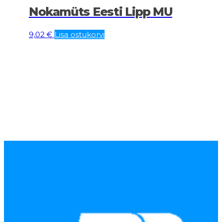
Nokamüts Eesti Lipp MU
9,02
€
Lisa ostukorvi