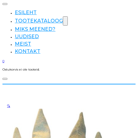
ESILEHT
TOOTEKATALOOG
MIKS MEENED?
UUDISED
MEIST
KONTAKT
0
Ostukorvis ei ole tooteid.
🔍