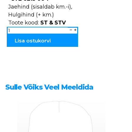
Jaehind (sisaldab km.-i),
Hulgihind (+ km.)
Toote kood:
ST & STV
Saunatondid
ST
&
STV
Lisa ostukorvi
kogus
Sulle Võiks Veel Meeldida