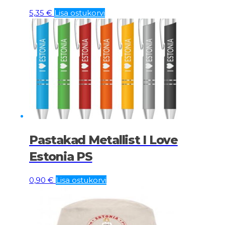
5,35
€
Lisa ostukorvi
Pastakad Metallist I Love
Estonia PS
0,90
€
Lisa ostukorvi