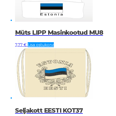
Müts LIPP Masinkootud MU8
7,77
€
Lisa ostukorvi
Seljakott EESTI KOT37