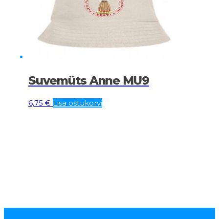
Suvemüts Anne MU9
6,75
€
Lisa ostukorvi