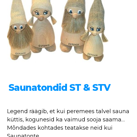
Saunatondid ST & STV
Legend räägib, et kui peremees talvel sauna
küttis, kogunesid ka vaimud sooja saama…
Mõndades kohtades teatakse neid kui
Saunatonte…