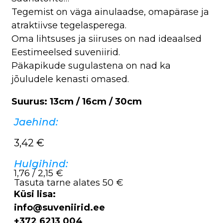
Tegemist on väga ainulaadse, omapärase ja
atraktiivse tegelasperega.
Oma lihtsuses ja siiruses on nad ideaalsed
Eestimeelsed suveniirid.
Päkapikude sugulastena on nad ka
jõuludele kenasti omased.
Suurus: 13cm / 16cm / 30cm
Jaehind:
3,42
€
Hulgihind:
1,76 / 2,15 €
Tasuta tarne alates 50 €
Küsi lisa:
info@suveniirid.ee
+372 6213 004