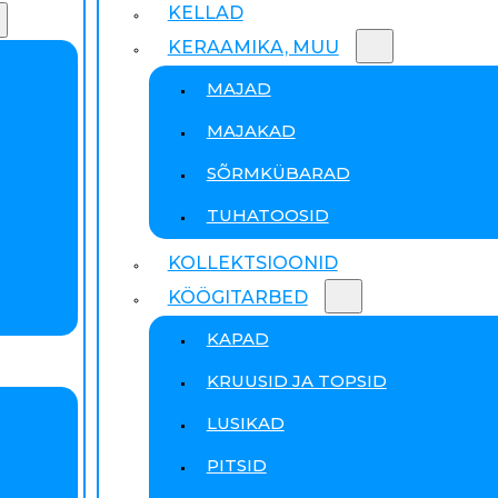
KELLAD
KERAAMIKA, MUU
MAJAD
MAJAKAD
SÕRMKÜBARAD
TUHATOOSID
KOLLEKTSIOONID
KÖÖGITARBED
KAPAD
KRUUSID JA TOPSID
LUSIKAD
PITSID