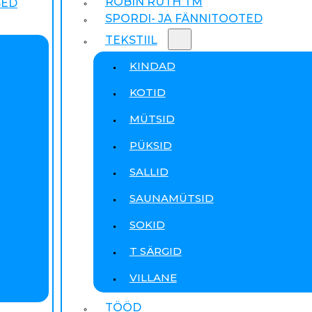
ROBIN RUTH TM
SED
SPORDI- JA FÄNNITOOTED
TEKSTIIL
KINDAD
KOTID
MÜTSID
PÜKSID
SALLID
SAUNAMÜTSID
SOKID
T SÄRGID
VILLANE
TÖÖD