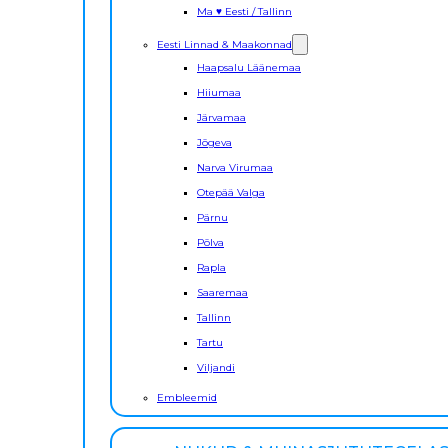
Ma ♥ Eesti / Tallinn
Eesti Linnad & Maakonnad
Haapsalu Läänemaa
Hiiumaa
Järvamaa
Jõgeva
Narva Virumaa
Otepää Valga
Pärnu
Põlva
Rapla
Saaremaa
Tallinn
Tartu
Viljandi
Embleemid