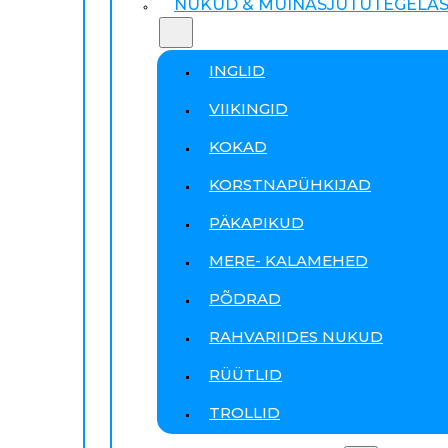
NUKUD & MUINASJUTUTEGELA
INGLID
VIIKINGID
KOKAD
KORSTNAPÜHKIJAD
PÄKAPIKUD
MERE- KALAMEHED
PÕDRAD
RAHVARIIDES NUKUD
RÜÜTLID
TROLLID