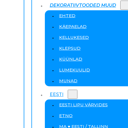
DEKORATIIVTOODED MUUD
EHTED
KÄEPAELAD
KELLUKESED
KLEPSUD
KÜÜNLAD
LUMEKUULID
MUNAD
EESTI
EESTI LIPU VÄRVIDES
ETNO
MA ♥ EESTI / TALLINN