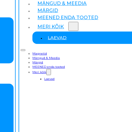
MÄNGUD & MEEDIA
MÄRGID
MEENED ENDA TOOTED
MERI KÕIK
LAEVAD
Magnetid
Mängud & Meedia
Märgid
MEENED enda tooted
Meri kõik
Laevad