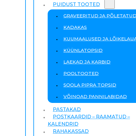
PUIDUST TOOTED
GRAVEERITUD JA PÕLETATU
KADAKAS
KUUMAALUSED JA LÕIKELAU
KÜÜNLATOPSID
LAEKAD JA KARBID
POOLTOOTED
SOOLA PIPRA TOPSID
VÕINOAD PANNILABIDAD
PASTAKAD
POSTKAARDID – RAAMATUD –
KALENDRID
RAHAKASSAD