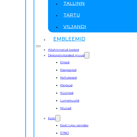
TALLINN
TARTU
VILJANDI
EMBLEEMID
Allahinnatud tooted
Dekoratiivtooded muud
Ehted
Käepaelad
Kellukesed
Klepsud
Küünlad
Lumekuulid
Munad
Eesti
Eesti Lipu värvides
ETNO