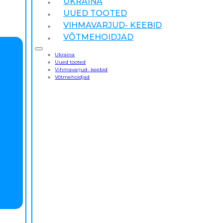
UKRAINA
UUED TOOTED
VIHMAVARJUD- KEEBID
VÕTMEHOIDJAD
Ukraina
Uued tooted
Vihmavarjud- keebid
Võtmehoidjad