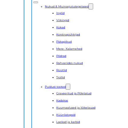
Nukud & Muinasjututegelased
Inglid
Viikingid
Kokad
Korstnapühkijad
Päkapikud
Mere- Kalamehed
Põdrad
Rahvariides nukud
Rüütlid
Trollid
Puidust tooted
Graveeritud ja Põletatud
Kadakas
Kuumaalused ja lõikelauad
Küünlatopsid
Laekad ja karbid