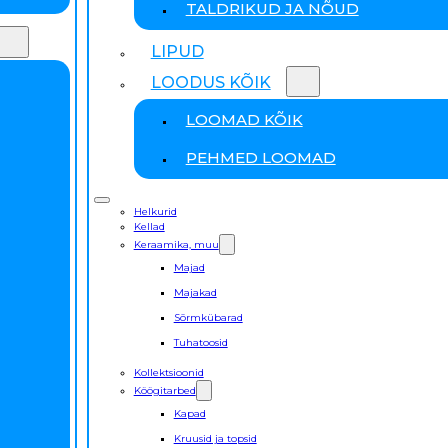
TALDRIKUD JA NÕUD
LIPUD
LOODUS KÕIK
LOOMAD KÕIK
PEHMED LOOMAD
Helkurid
Kellad
Keraamika, muu
Majad
Majakad
Sõrmkübarad
Tuhatoosid
Kollektsioonid
Köögitarbed
Kapad
Kruusid ja topsid