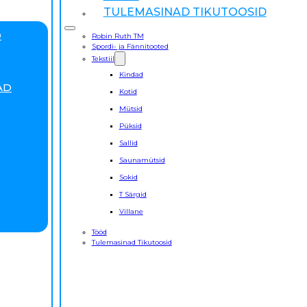
TULEMASINAD TIKUTOOSID
D
Robin Ruth TM
Spordi- ja Fännitooted
Tekstiil
Kindad
AD
Kotid
Mütsid
Püksid
Sallid
Saunamütsid
Sokid
T Särgid
Villane
Tööd
Tulemasinad Tikutoosid