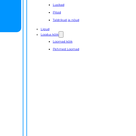
Lusikad
Pitsid
Taldrikud ja nõud
Lipud
Loodus kõik
Loomad kõik
Pehmed Loomad