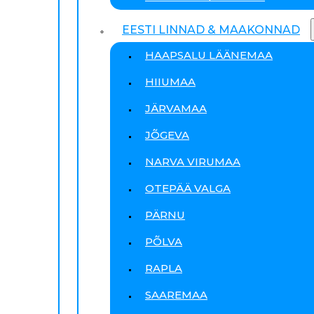
EESTI LINNAD & MAAKONNAD
HAAPSALU LÄÄNEMAA
HIIUMAA
JÄRVAMAA
JÕGEVA
NARVA VIRUMAA
OTEPÄÄ VALGA
PÄRNU
PÕLVA
RAPLA
SAAREMAA