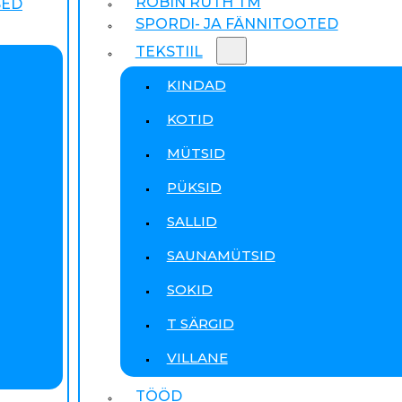
ROBIN RUTH TM
SED
SPORDI- JA FÄNNITOOTED
TEKSTIIL
KINDAD
KOTID
MÜTSID
PÜKSID
SALLID
SAUNAMÜTSID
SOKID
T SÄRGID
VILLANE
TÖÖD