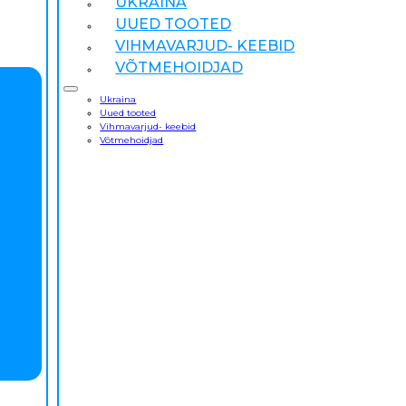
UKRAINA
UUED TOOTED
VIHMAVARJUD- KEEBID
VÕTMEHOIDJAD
Ukraina
Uued tooted
Vihmavarjud- keebid
Võtmehoidjad