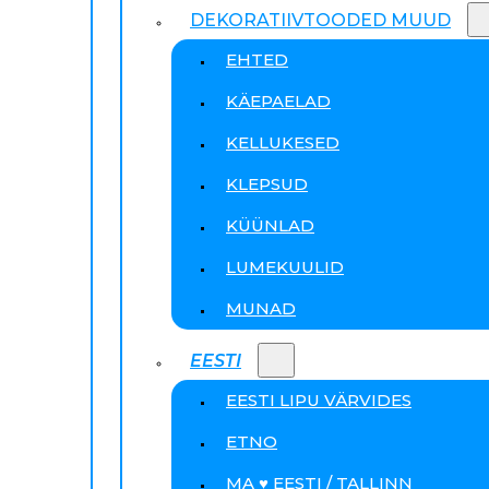
DEKORATIIVTOODED MUUD
EHTED
KÄEPAELAD
KELLUKESED
KLEPSUD
KÜÜNLAD
LUMEKUULID
MUNAD
EESTI
EESTI LIPU VÄRVIDES
ETNO
MA ♥ EESTI / TALLINN