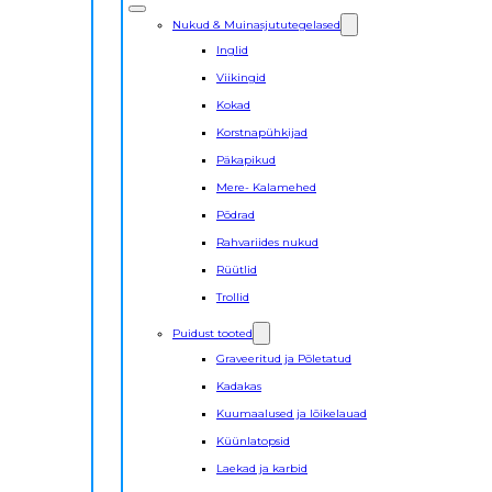
Nukud & Muinasjututegelased
Inglid
Viikingid
Kokad
Korstnapühkijad
Päkapikud
Mere- Kalamehed
Põdrad
Rahvariides nukud
Rüütlid
Trollid
Puidust tooted
Graveeritud ja Põletatud
Kadakas
Kuumaalused ja lõikelauad
Küünlatopsid
Laekad ja karbid