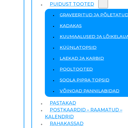
PUIDUST TOOTED
GRAVEERITUD JA PÕLETATU
KADAKAS
KUUMAALUSED JA LÕIKELAU
KÜÜNLATOPSID
LAEKAD JA KARBID
POOLTOOTED
SOOLA PIPRA TOPSID
VÕINOAD PANNILABIDAD
PASTAKAD
POSTKAARDID – RAAMATUD –
KALENDRID
RAHAKASSAD