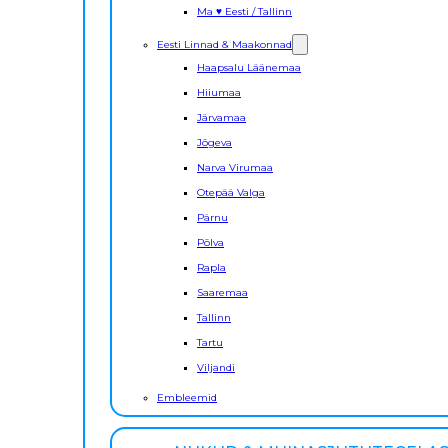
Ma ♥ Eesti / Tallinn
Eesti Linnad & Maakonnad
Haapsalu Läänemaa
Hiiumaa
Järvamaa
Jõgeva
Narva Virumaa
Otepää Valga
Pärnu
Põlva
Rapla
Saaremaa
Tallinn
Tartu
Viljandi
Embleemid