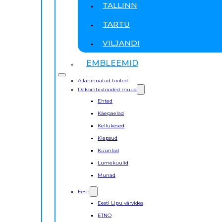
TALLINN
TARTU
VILJANDI
EMBLEEMID
Allahinnatud tooted
Dekoratiivtooded muud
Ehted
Käepaelad
Kellukesed
Klepsud
Küünlad
Lumekuulid
Munad
Eesti
Eesti Lipu värvides
ETNO