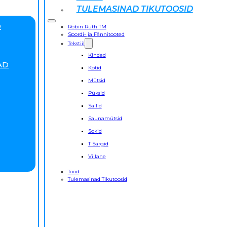
TULEMASINAD TIKUTOOSID
D
Robin Ruth TM
Spordi- ja Fännitooted
Tekstiil
Kindad
AD
Kotid
Mütsid
Püksid
Sallid
Saunamütsid
Sokid
T Särgid
Villane
Tööd
Tulemasinad Tikutoosid