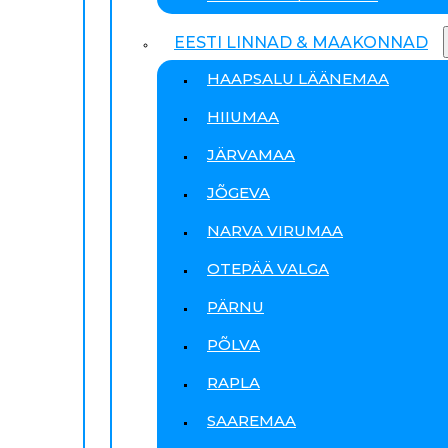
EESTI LINNAD & MAAKONNAD
HAAPSALU LÄÄNEMAA
HIIUMAA
JÄRVAMAA
JÕGEVA
NARVA VIRUMAA
OTEPÄÄ VALGA
PÄRNU
PÕLVA
RAPLA
SAAREMAA