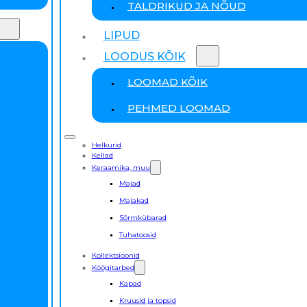
TALDRIKUD JA NÕUD
LIPUD
LOODUS KÕIK
LOOMAD KÕIK
PEHMED LOOMAD
Helkurid
Kellad
Keraamika, muu
Majad
Majakad
Sõrmkübarad
Tuhatoosid
Kollektsioonid
Köögitarbed
Kapad
Kruusid ja topsid