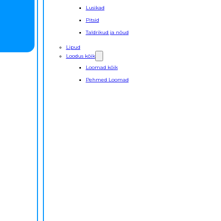
Lusikad
Pitsid
Taldrikud ja nõud
Lipud
Loodus kõik
Loomad kõik
Pehmed Loomad