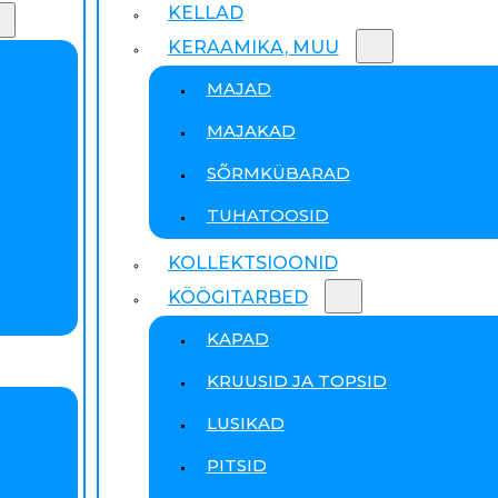
KELLAD
KERAAMIKA, MUU
MAJAD
MAJAKAD
SÕRMKÜBARAD
TUHATOOSID
KOLLEKTSIOONID
KÖÖGITARBED
KAPAD
KRUUSID JA TOPSID
LUSIKAD
PITSID