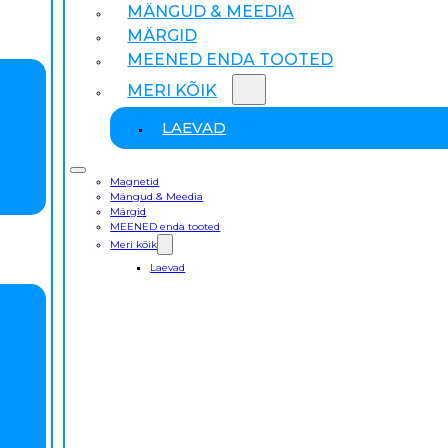
MÄNGUD & MEEDIA
MÄRGID
MEENED ENDA TOOTED
MERI KÕIK
LAEVAD
Magnetid
Mängud & Meedia
Märgid
MEENED enda tooted
Meri kõik
Laevad