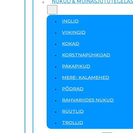
NUKUD & MUINASJUTUTEGELA
INGLID
VIIKINGID
KOKAD
KORSTNAPÜHKIJAD
PÄKAPIKUD
MERE- KALAMEHED
PÕDRAD
RAHVARIIDES NUKUD
RÜÜTLID
TROLLID