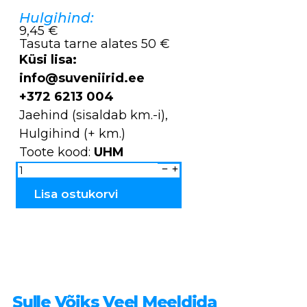
Hulgihind:
9,45 €
Tasuta tarne alates 50 €
Küsi lisa:
info@suveniirid.ee
+372 6213 004
Jaehind (sisaldab km.-i),
Hulgihind (+ km.)
Toote kood:
UHM
Uhmrid
dolomiidist
väike
UHM
Lisa ostukorvi
kogus
Sulle Võiks Veel Meeldida