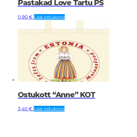
Pastakad Love Tartu PS
0,90
€
Lisa ostukorvi
Ostukott “Anne” KOT
3,40
€
Lisa ostukorvi