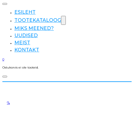
ESILEHT
TOOTEKATALOOG
MIKS MEENED?
UUDISED
MEIST
KONTAKT
0
Ostukorvis ei ole tooteid.
🔍