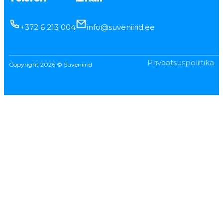
+372 6 213 004
info@suveniirid.ee
Privaatsuspoliitika
Copyright 2026 © Suveniirid