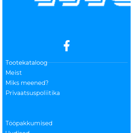
Tootekataloog
Meist
Miks meened?
Privaatsuspoliitika
Tööpakkumised