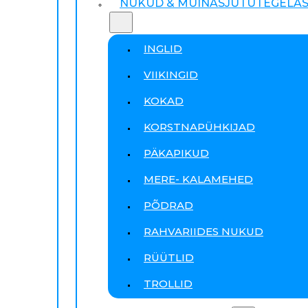
NUKUD & MUINASJUTUTEGELA
INGLID
VIIKINGID
KOKAD
KORSTNAPÜHKIJAD
PÄKAPIKUD
MERE- KALAMEHED
PÕDRAD
RAHVARIIDES NUKUD
RÜÜTLID
TROLLID