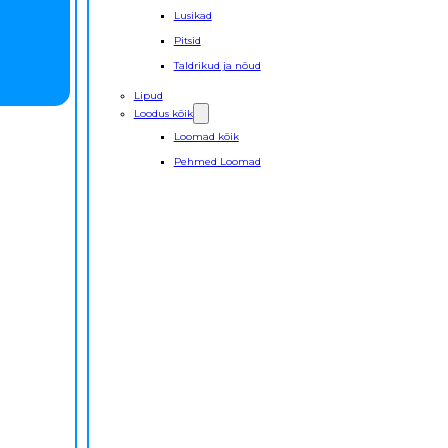
Lusikad
Pitsid
Taldrikud ja nõud
Lipud
Loodus kõik
Loomad kõik
Pehmed Loomad