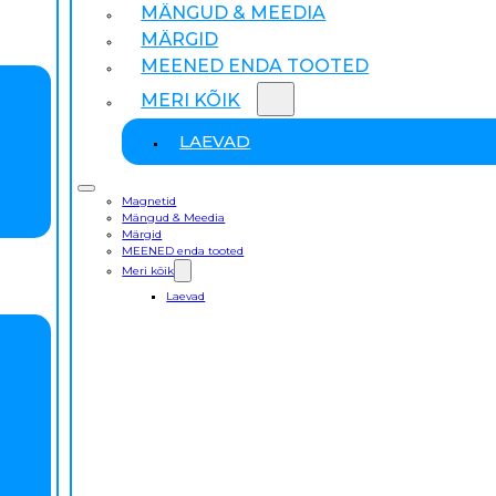
MÄNGUD & MEEDIA
MÄRGID
MEENED ENDA TOOTED
MERI KÕIK
LAEVAD
Magnetid
Mängud & Meedia
Märgid
MEENED enda tooted
Meri kõik
Laevad