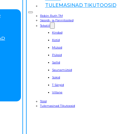
TULEMASINAD TIKUTOOSID
D
Robin Ruth TM
Spordi- ja Fännitooted
Tekstiil
Kindad
AD
Kotid
Mütsid
Püksid
Sallid
Saunamütsid
Sokid
T Särgid
Villane
Tööd
Tulemasinad Tikutoosid