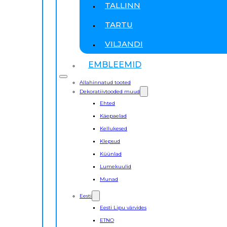
TALLINN
TARTU
VILJANDI
EMBLEEMID
Allahinnatud tooted
Dekoratiivtooded muud
Ehted
Käepaelad
Kellukesed
Klepsud
Küünlad
Lumekuulid
Munad
Eesti
Eesti Lipu värvides
ETNO