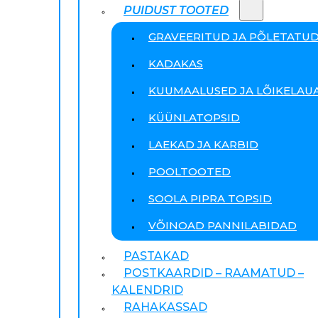
PUIDUST TOOTED
GRAVEERITUD JA PÕLETATU
KADAKAS
KUUMAALUSED JA LÕIKELAU
KÜÜNLATOPSID
LAEKAD JA KARBID
POOLTOOTED
SOOLA PIPRA TOPSID
VÕINOAD PANNILABIDAD
PASTAKAD
POSTKAARDID – RAAMATUD –
KALENDRID
RAHAKASSAD