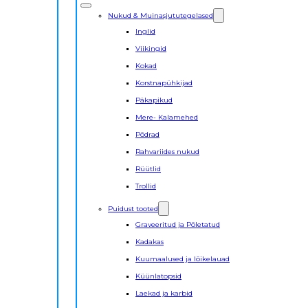
Nukud & Muinasjututegelased
Inglid
Viikingid
Kokad
Korstnapühkijad
Päkapikud
Mere- Kalamehed
Põdrad
Rahvariides nukud
Rüütlid
Trollid
Puidust tooted
Graveeritud ja Põletatud
Kadakas
Kuumaalused ja lõikelauad
Küünlatopsid
Laekad ja karbid