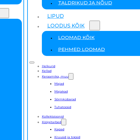
TALDRIKUD JA NÕUD
LIPUD
LOODUS KÕIK
LOOMAD KÕIK
PEHMED LOOMAD
Helkurid
Kellad
Keraamika, muu
Majad
Majakad
Sõrmkübarad
Tuhatoosid
Kollektsioonid
Köögitarbed
Kapad
Kruusid ja topsid