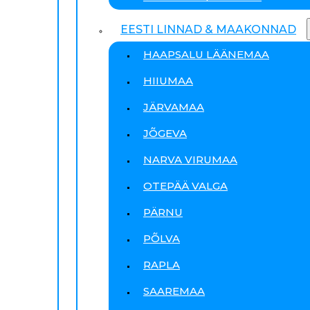
EESTI LINNAD & MAAKONNAD
HAAPSALU LÄÄNEMAA
HIIUMAA
JÄRVAMAA
JÕGEVA
NARVA VIRUMAA
OTEPÄÄ VALGA
PÄRNU
PÕLVA
RAPLA
SAAREMAA