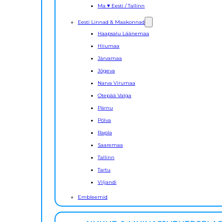
Ma ♥ Eesti / Tallinn
Eesti Linnad & Maakonnad
Haapsalu Läänemaa
Hiiumaa
Järvamaa
Jõgeva
Narva Virumaa
Otepää Valga
Pärnu
Põlva
Rapla
Saaremaa
Tallinn
Tartu
Viljandi
Embleemid