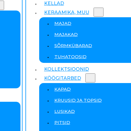
KELLAD
KERAAMIKA, MUU
MAJAD
MAJAKAD
SÕRMKÜBARAD
TUHATOOSID
KOLLEKTSIOONID
KÖÖGITARBED
KAPAD
KRUUSID JA TOPSID
LUSIKAD
PITSID