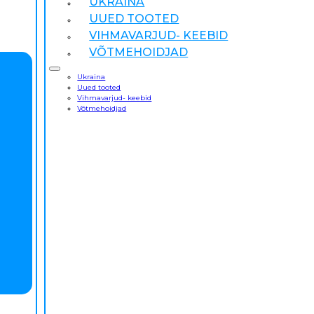
UKRAINA
UUED TOOTED
VIHMAVARJUD- KEEBID
VÕTMEHOIDJAD
Ukraina
Uued tooted
Vihmavarjud- keebid
Võtmehoidjad