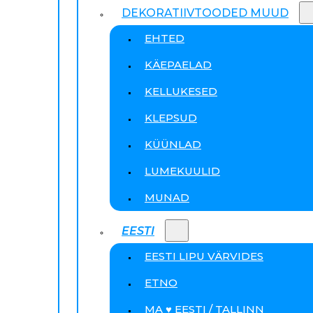
DEKORATIIVTOODED MUUD
EHTED
KÄEPAELAD
KELLUKESED
KLEPSUD
KÜÜNLAD
LUMEKUULID
MUNAD
EESTI
EESTI LIPU VÄRVIDES
ETNO
MA ♥ EESTI / TALLINN