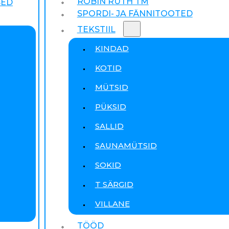
ROBIN RUTH TM
SED
SPORDI- JA FÄNNITOOTED
TEKSTIIL
KINDAD
KOTID
MÜTSID
PÜKSID
SALLID
SAUNAMÜTSID
SOKID
T SÄRGID
VILLANE
TÖÖD