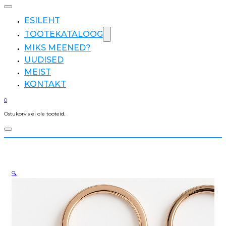
ESILEHT
TOOTEKATALOOG
MIKS MEENED?
UUDISED
MEIST
KONTAKT
0
Ostukorvis ei ole tooteid.
🔍