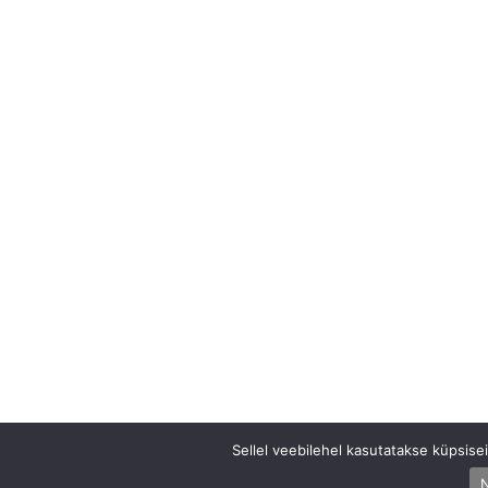
Sellel veebilehel kasutatakse küpsis