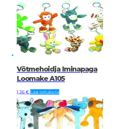
Võtmehoidja Iminapaga
Loomake A105
1,36
€
Lisa ostukorvi