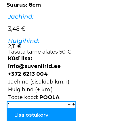
Suurus: 8cm
Jaehind:
3,48
€
Hulgihind:
2,11 €
Tasuta tarne alates 50 €
Küsi lisa:
info@suveniirid.ee
+372 6213 004
Jaehind (sisaldab km.-i),
Hulgihind (+ km.)
Toote kood:
POOLA
Võtmehoidja
metallist
pärlitega
KARU
Lisa ostukorvi
poola
kogus