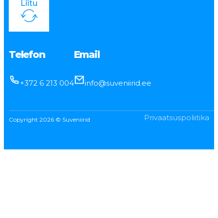
Liitu
Telefon
Email
+372 6 213 004
info@suveniirid.ee
Privaatsuspoliitika
Copyright 2026 © Suveniirid