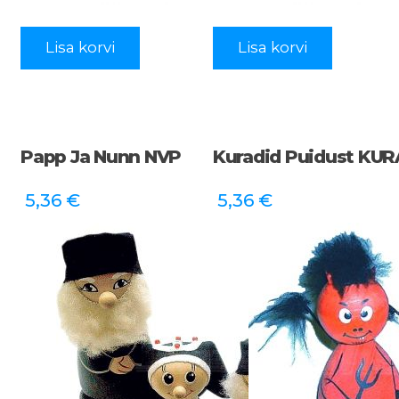
Lisa korvi
Lisa korvi
Papp Ja Nunn NVP
Kuradid Puidust KU
5,36
€
5,36
€