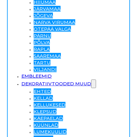
HIIUMAA
JÄRVAMAA
JÕGEVA
NARVA VIRUMAA
OTEPÄÄ VALGA
PÄRNU
PÕLVA
RAPLA
SAAREMAA
TARTU
VILJANDI
EMBLEEMID
DEKORATIIVTOODED MUUD
EHTED
KELLAD
KELLUKESED
KLEPSUD
KÄEPAELAD
KÜÜNLAD
LUMEKUULID