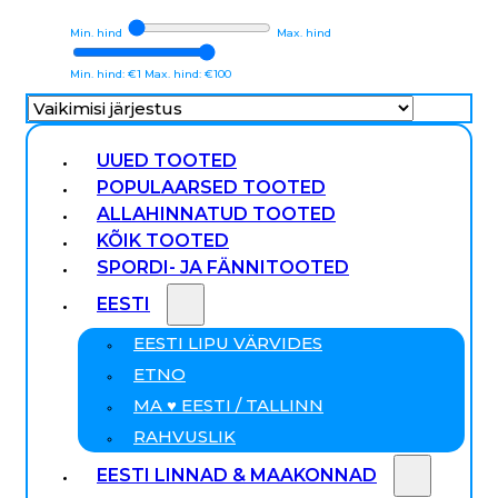
Min. hind
Max. hind
Min. hind: €1
Max. hind: €100
UUED TOOTED
POPULAARSED TOOTED
ALLAHINNATUD TOOTED
KÕIK TOOTED
SPORDI- JA FÄNNITOOTED
EESTI
EESTI LIPU VÄRVIDES
ETNO
MA ♥ EESTI / TALLINN
RAHVUSLIK
EESTI LINNAD & MAAKONNAD