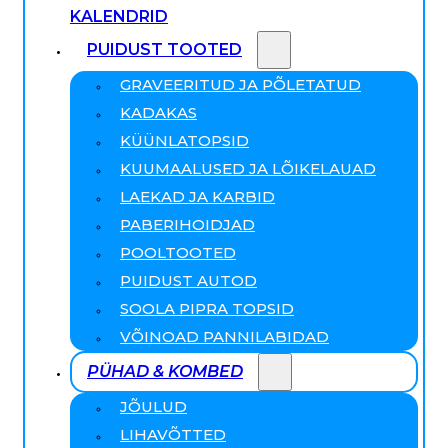
KALENDRID
PUIDUST TOOTED
GRAVEERITUD JA PÕLETATUD
KADAKAS
KÜÜNLATOPSID
KUUMAALUSED JA LÕIKELAUAD
LAEKAD JA KARBID
PABERIHOIDJAD
POOLTOOTED
PUIDUST AUTOD
SOOLA PIPRA TOPSID
VÕINOAD PANNILABIDAD
PÜHAD & KOMBED
JÕULUD
LIHAVÕTTED