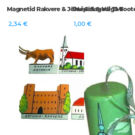
Magnetid Rakvere & Jõhvi & Sagedi TM1
Otepää & Valga Toot
2,34
€
1,00
€