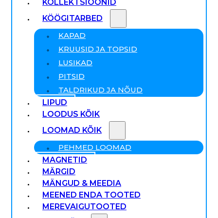
KOLLEKTSIOONID
KÖÖGITARBED
KAPAD
KRUUSID JA TOPSID
LUSIKAD
PITSID
TALDRIKUD JA NÕUD
LIPUD
LOODUS KÕIK
LOOMAD KÕIK
PEHMED LOOMAD
MAGNETID
MÄRGID
MÄNGUD & MEEDIA
MEENED ENDA TOOTED
MEREVAIGUTOOTED