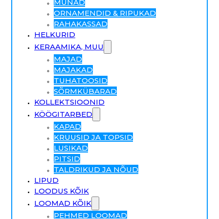
MUNAD
ORNAMENDID & RIPUKAD
RAHAKASSAD
HELKURID
KERAAMIKA, MUU
MAJAD
MAJAKAD
TUHATOOSID
SÕRMKÜBARAD
KOLLEKTSIOONID
KÖÖGITARBED
KAPAD
KRUUSID JA TOPSID
LUSIKAD
PITSID
TALDRIKUD JA NÕUD
LIPUD
LOODUS KÕIK
LOOMAD KÕIK
PEHMED LOOMAD