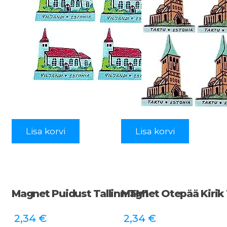
Lisa korvi
Lisa korvi
Magnet Puidust Tallinn TM1
Magnet Otepää Kirik
2,34
€
2,34
€