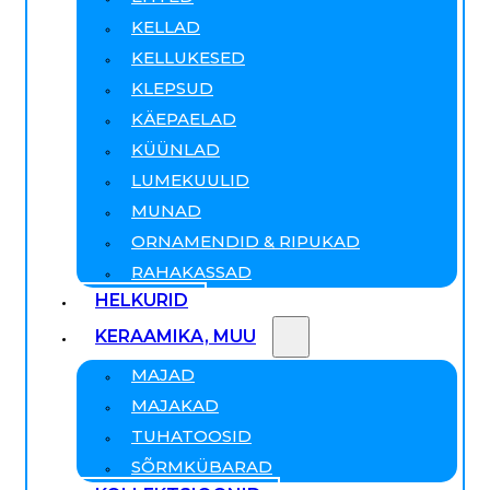
KELLAD
KELLUKESED
KLEPSUD
KÄEPAELAD
KÜÜNLAD
LUMEKUULID
MUNAD
ORNAMENDID & RIPUKAD
RAHAKASSAD
HELKURID
KERAAMIKA, MUU
MAJAD
MAJAKAD
TUHATOOSID
SÕRMKÜBARAD