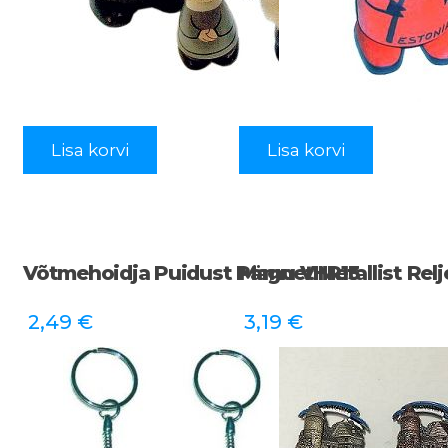
Lisa korvi
Lisa korvi
Võtmehoidja Puidust Pärnu VHR13
Magnet Metallist Rel
2,49
€
3,19
€