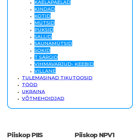
KAELAPAELAD
KINDAD
KOTID
MÜTSID
PÜKSID
SALLID
SAUNAMÜTSID
SOKID
T SÄRGID
VIHMAVARJUD- KEEBID
VILLANE
TULEMASINAD TIKUTOOSID
TÖÖD
UKRAINA
VÕTMEHOIDJAD
Piiskop PIIS
Piiskop NPV1