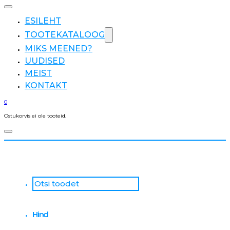
ESILEHT
TOOTEKATALOOG
MIKS MEENED?
UUDISED
MEIST
KONTAKT
0
Ostukorvis ei ole tooteid.
Otsi
...
Hind