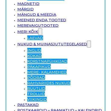
MAGNETID
MÄRGID
MÄNGUD & MEEDIA
MEENED ENDA TOOTED
MEREVAIGUTOOTED
MERI KÕIK
LAEVAD
NUKUD & MUINASJUTUTEGELASED
INGLID
KOKAD
KORSTNAPÜHKIJAD
PÄKAPIKUD
MERE- KALAMEHED
PÕDRAD
RAHVARIIDES NUKUD
RÜÜTLID
TROLLID
VIIKINGID
PASTAKAD
POSTKAARDID – RAAMATUD – KALENDRID