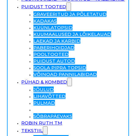
PUIDUST TOOTED
GRAVEERITUD JA PÕLETATUD
KADAKAS
KÜÜNLATOPSID
KUUMAALUSED JA LÕIKELAUAD
LAEKAD JA KARBID
PABERIHOIDJAD
POOLTOOTED
PUIDUST AUTOD
SOOLA PIPRA TOPSID
VÕINOAD PANNILABIDAD
PÜHAD & KOMBED
JÕULUD
LIHAVÕTTED
PULMAD
RELIGIOON
SÕBRAPÄEVAKS
ROBIN RUTH TM
TEKSTIIL