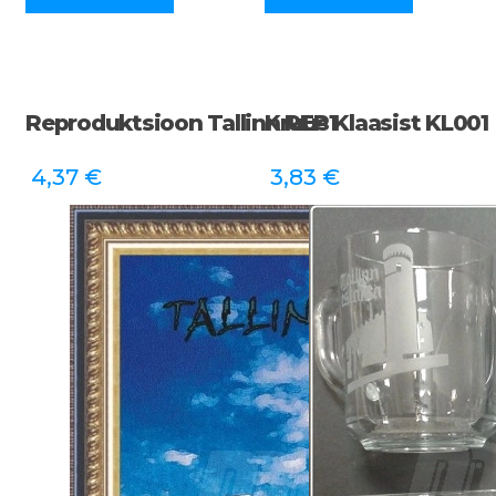
Reproduktsioon Tallinn REP1
Kruus Klaasist KL001
4,37
€
3,83
€