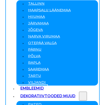
TALLINN
HAAPSALU LÄÄNEMAA
HIIUMAA
JÄRVAMAA
JÕGEVA
NARVA VIRUMAA
OTEPÄÄ VALGA
PÄRNU
PÕLVA
RAPLA
SAAREMAA
TARTU
VILJANDI
EMBLEEMID
DEKORATIIVTOODED MUUD
EHTED