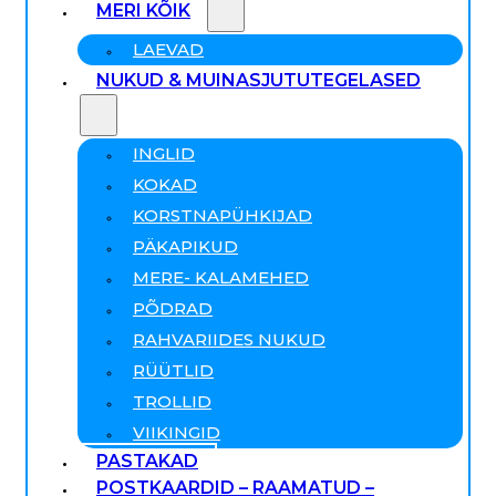
MERI KÕIK
LAEVAD
NUKUD & MUINASJUTUTEGELASED
INGLID
KOKAD
KORSTNAPÜHKIJAD
PÄKAPIKUD
MERE- KALAMEHED
PÕDRAD
RAHVARIIDES NUKUD
RÜÜTLID
TROLLID
VIIKINGID
PASTAKAD
POSTKAARDID – RAAMATUD –