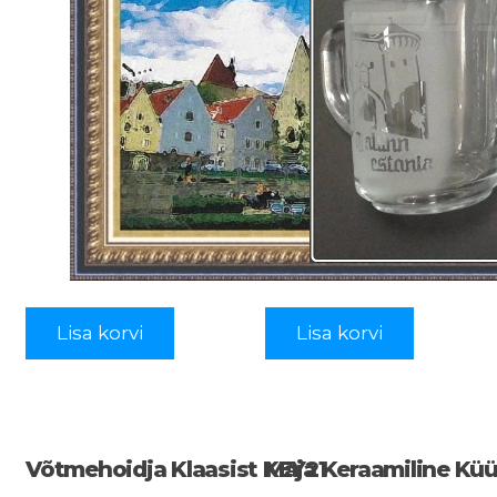
Lisa korvi
Lisa korvi
Võtmehoidja Klaasist KEY21
Maja Keraamiline Küün