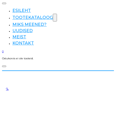
ESILEHT
TOOTEKATALOOG
MIKS MEENED?
UUDISED
MEIST
KONTAKT
0
Ostukorvis ei ole tooteid.
🔍