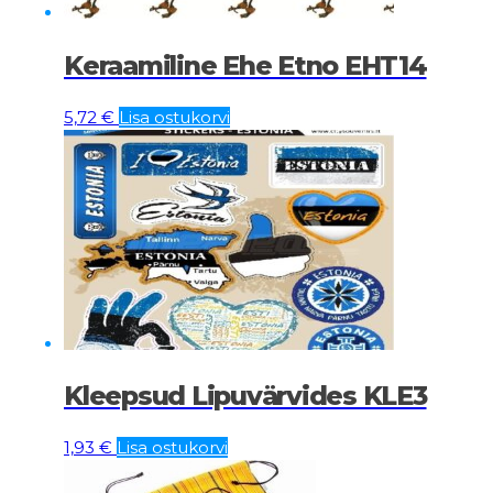
Keraamiline Ehe Etno EHT14
5,72
€
Lisa ostukorvi
Kleepsud Lipuvärvides KLE3
1,93
€
Lisa ostukorvi