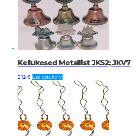
Kellukesed Metallist JKS2; JKV7
2,12
€
Lisa ostukorvi