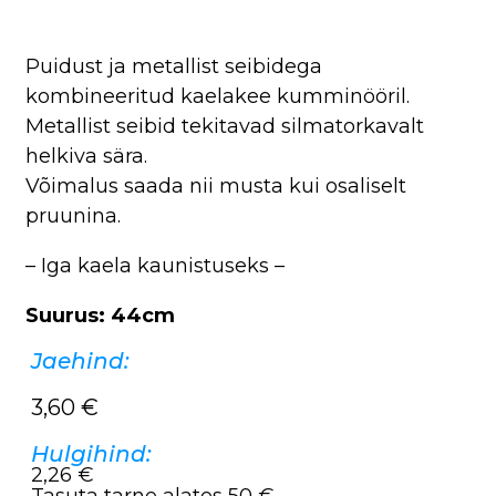
Puidust ja metallist seibidega
kombineeritud kaelakee kumminööril.
Metallist seibid tekitavad silmatorkavalt
helkiva sära.
Võimalus saada nii musta kui osaliselt
pruunina.
– Iga kaela kaunistuseks –
Suurus: 44cm
Jaehind:
3,60
€
Hulgihind:
2,26 €
Tasuta tarne alates 50 €