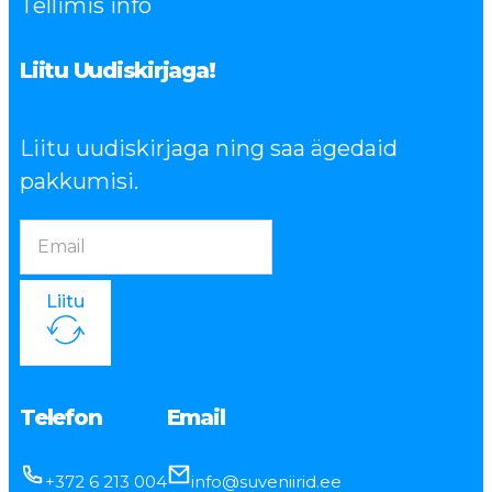
Tellimis info
Liitu Uudiskirjaga!
Liitu uudiskirjaga ning saa ägedaid
pakkumisi.
Liitu
Telefon
Email
+372 6 213 004
info@suveniirid.ee