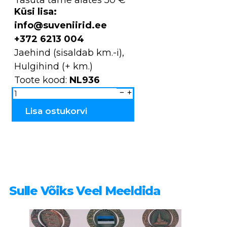
Küsi lisa:
info@suveniirid.ee
+372 6213 004
Jaehind (sisaldab km.-i),
Hulgihind (+ km.)
Toote kood:
NL936
Kaelakee
NL936
kogus
Lisa ostukorvi
Sulle Võiks Veel Meeldida