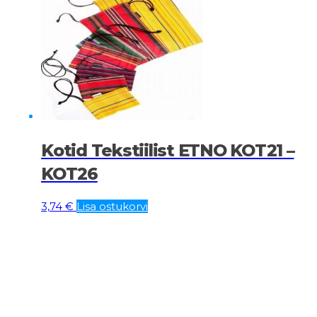
Kotid Tekstiilist ETNO KOT21 –
KOT26
3,74
€
Lisa ostukorvi