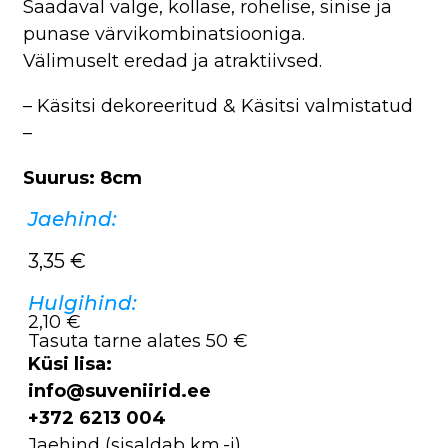
Saadaval valge, kollase, rohelise, sinise ja
punase värvikombinatsiooniga.
Välimuselt eredad ja atraktiivsed.
– Käsitsi dekoreeritud & Käsitsi valmistatud
–
Suurus: 8cm
Jaehind:
3,35
€
Hulgihind:
2,10 €
Tasuta tarne alates 50 €
Küsi lisa:
info@suveniirid.ee
+372 6213 004
Jaehind (sisaldab km.-i),