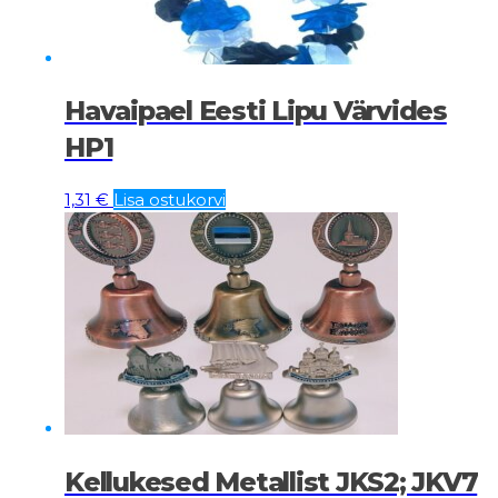
Havaipael Eesti Lipu Värvides
HP1
1,31
€
Lisa ostukorvi
Kellukesed Metallist JKS2; JKV7