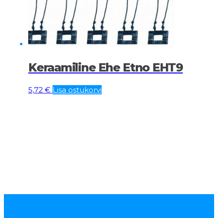
Keraamiline Ehe Etno EHT9
5,72
€
Lisa ostukorvi