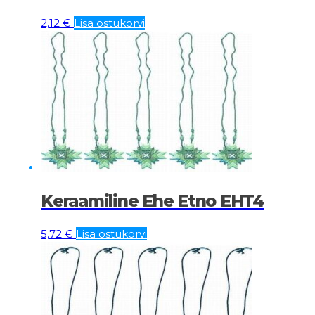
2,12
€
Lisa ostukorvi
Keraamiline Ehe Etno EHT4
5,72
€
Lisa ostukorvi