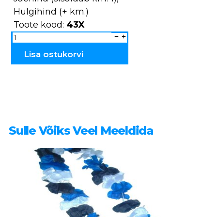
Hulgihind (+ km.)
Toote kood:
43X
Kellukesed
keraamilised
Tuulik
43X
Lisa ostukorvi
kogus
Sulle Võiks Veel Meeldida