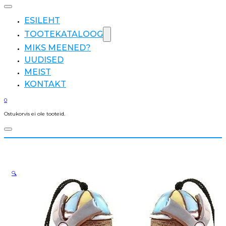
ESILEHT
TOOTEKATALOOG
MIKS MEENED?
UUDISED
MEIST
KONTAKT
0
Ostukorvis ei ole tooteid.
🔍