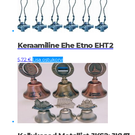
Keraamiline Ehe Etno EHT2
5,72
€
Lisa ostukorvi