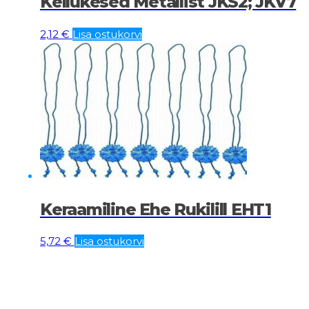
Kellukesed Metallist JKS2; JKV7
2,12
€
Lisa ostukorvi
Keraamiline Ehe Rukilill EHT1
5,72
€
Lisa ostukorvi