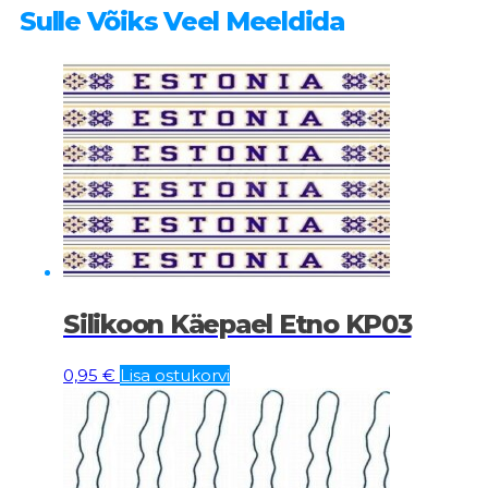
Sulle Võiks Veel Meeldida
Silikoon Käepael Etno KP03
0,95
€
Lisa ostukorvi