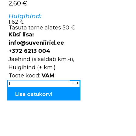
2,60
€
Hulgihind:
1,62 €
Tasuta tarne alates 50 €
Küsi lisa:
info@suveniirid.ee
+372 6213 004
Jaehind (sisaldab km.-i),
Hulgihind (+ km.)
Toote kood:
VAM
Kellukesed
portselanist
mini
Pärnu
Lisa ostukorvi
VAM
kogus