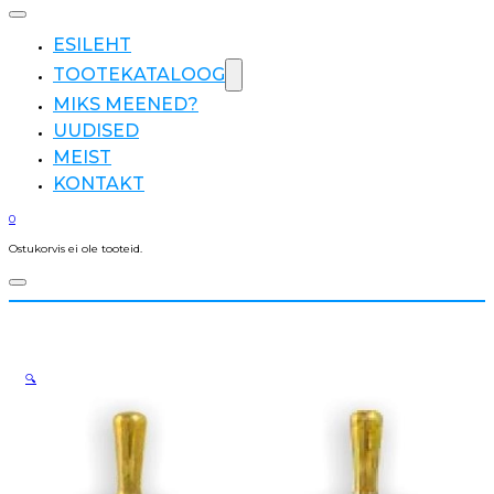
ESILEHT
TOOTEKATALOOG
MIKS MEENED?
UUDISED
MEIST
KONTAKT
0
Ostukorvis ei ole tooteid.
🔍