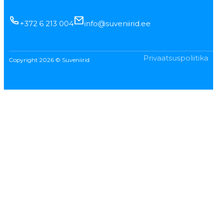
+372 6 213 004
info@suveniirid.ee
Privaatsuspoliitika
Copyright 2026 © Suveniirid