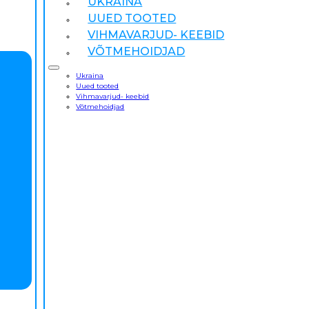
UKRAINA
UUED TOOTED
VIHMAVARJUD- KEEBID
VÕTMEHOIDJAD
Ukraina
Uued tooted
Vihmavarjud- keebid
Võtmehoidjad