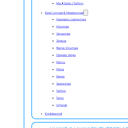
Ma ♥ Eesti / Tallinn
Eesti Linnad & Maakonnad
Haapsalu Läänemaa
Hiiumaa
Järvamaa
Jõgeva
Narva Virumaa
Otepää Valga
Pärnu
Põlva
Rapla
Saaremaa
Tallinn
Tartu
Viljandi
Embleemid