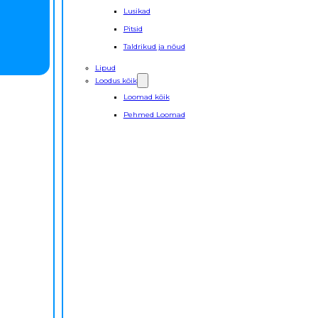
Lusikad
Pitsid
Taldrikud ja nõud
Lipud
Loodus kõik
Loomad kõik
Pehmed Loomad