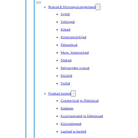
Nukud & Muinasjututegelased
Inglid
Viikingid
Kokad
Korstnapühkijad
Päkapikud
Mere- Kalamehed
Põdrad
Rahvariides nukud
Rüütlid
Trollid
Puidust tooted
Graveeritud ja Põletatud
Kadakas
Kuumaalused ja lõikelauad
Küünlatopsid
Laekad ja karbid