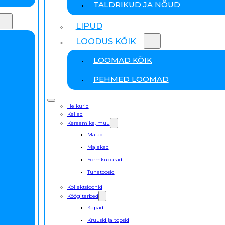
TALDRIKUD JA NÕUD
LIPUD
LOODUS KÕIK
LOOMAD KÕIK
PEHMED LOOMAD
Helkurid
Kellad
Keraamika, muu
Majad
Majakad
Sõrmkübarad
Tuhatoosid
Kollektsioonid
Köögitarbed
Kapad
Kruusid ja topsid