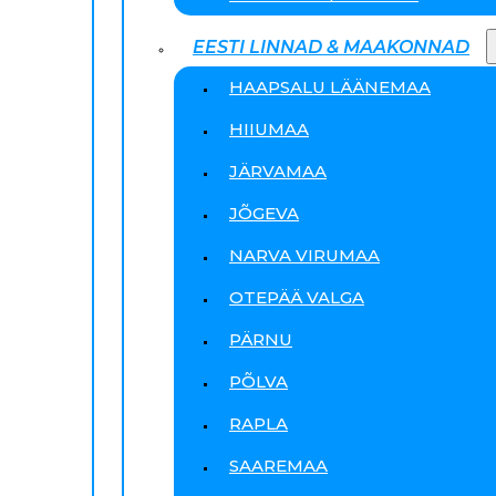
EESTI LINNAD & MAAKONNAD
HAAPSALU LÄÄNEMAA
HIIUMAA
JÄRVAMAA
JÕGEVA
NARVA VIRUMAA
OTEPÄÄ VALGA
PÄRNU
PÕLVA
RAPLA
SAAREMAA