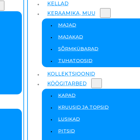
KELLAD
KERAAMIKA, MUU
MAJAD
MAJAKAD
SÕRMKÜBARAD
TUHATOOSID
KOLLEKTSIOONID
KÖÖGITARBED
KAPAD
KRUUSID JA TOPSID
LUSIKAD
PITSID