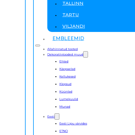
TALLINN
TARTU
VILJANDI
EMBLEEMID
Allahinnatud tooted
Dekoratiivtooded muud
Ehted
Käepaelad
Kellukesed
Klepsud
Küünlad
Lumekuulid
Munad
Eesti
Eesti Lipu värvides
ETNO