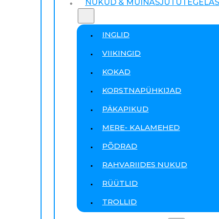
NUKUD & MUINASJUTUTEGELA
INGLID
VIIKINGID
KOKAD
KORSTNAPÜHKIJAD
PÄKAPIKUD
MERE- KALAMEHED
PÕDRAD
RAHVARIIDES NUKUD
RÜÜTLID
TROLLID