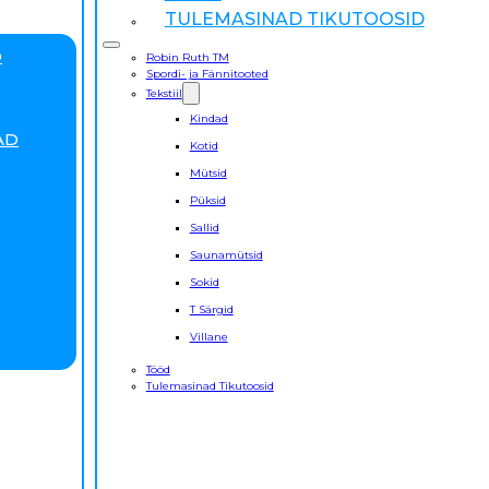
TULEMASINAD TIKUTOOSID
D
Robin Ruth TM
Spordi- ja Fännitooted
Tekstiil
Kindad
AD
Kotid
Mütsid
Püksid
Sallid
Saunamütsid
Sokid
T Särgid
Villane
Tööd
Tulemasinad Tikutoosid