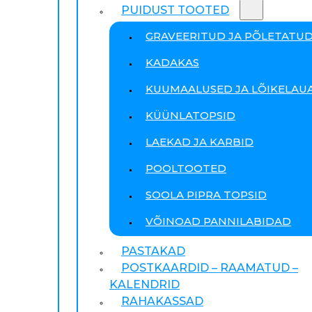
PUIDUST TOOTED
GRAVEERITUD JA PÕLETATU
KADAKAS
KUUMAALUSED JA LÕIKELAU
KÜÜNLATOPSID
LAEKAD JA KARBID
POOLTOOTED
SOOLA PIPRA TOPSID
VÕINOAD PANNILABIDAD
PASTAKAD
POSTKAARDID – RAAMATUD –
KALENDRID
RAHAKASSAD