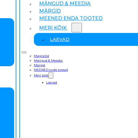
MÄNGUD & MEEDIA
MÄRGID
MEENED ENDA TOOTED
MERI KÕIK
LAEVAD
Magnetid
Mängud & Meedia
Märgid
MEENED enda tooted
Meri kõik
Laevad