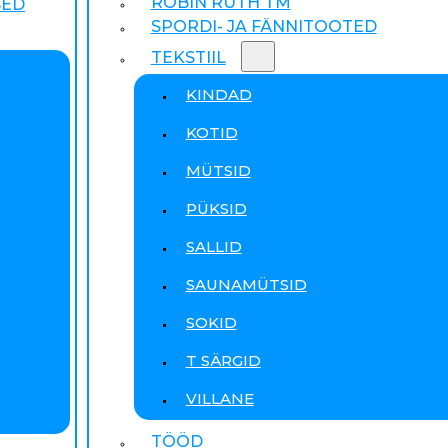
ROBIN RUTH TM
SED
SPORDI- JA FÄNNITOOTED
TEKSTIIL
KINDAD
KOTID
MÜTSID
PÜKSID
SALLID
SAUNAMÜTSID
SOKID
T SÄRGID
VILLANE
TÖÖD