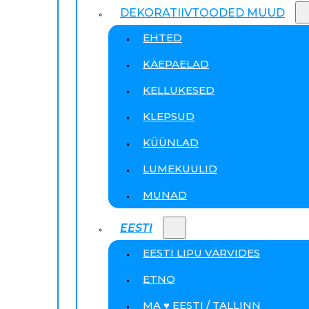
DEKORATIIVTOODED MUUD
EHTED
KÄEPAELAD
KELLUKESED
KLEPSUD
KÜÜNLAD
LUMEKUULID
MUNAD
EESTI
EESTI LIPU VÄRVIDES
ETNO
MA ♥ EESTI / TALLINN