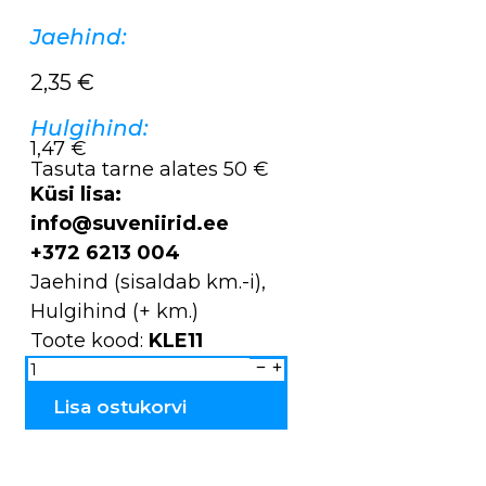
Jaehind:
2,35
€
Hulgihind:
1,47 €
Tasuta tarne alates 50 €
Küsi lisa:
info@suveniirid.ee
+372 6213 004
Jaehind (sisaldab km.-i),
Hulgihind (+ km.)
Toote kood:
KLE11
Kleebis
figuurne
puidust
KLE11
Lisa ostukorvi
kogus