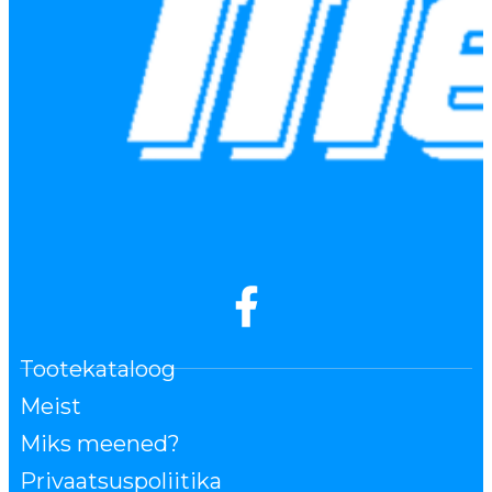
Tootekataloog
Meist
Miks meened?
Privaatsuspoliitika