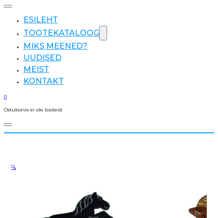
ESILEHT
TOOTEKATALOOG
MIKS MEENED?
UUDISED
MEIST
KONTAKT
0
Ostukorvis ei ole tooteid.
🔍