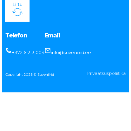
Liitu
Telefon
Email
+372 6 213 004
info@suveniirid.ee
Privaatsuspoliitika
Copyright 2026 © Suveniirid