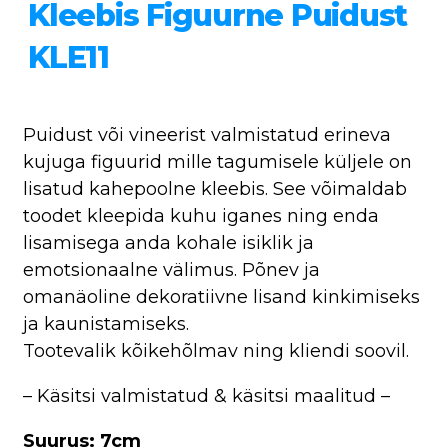
Kleebis Figuurne Puidust
KLE11
Puidust või vineerist valmistatud erineva
kujuga figuurid mille tagumisele küljele on
lisatud kahepoolne kleebis. See võimaldab
toodet kleepida kuhu iganes ning enda
lisamisega anda kohale isiklik ja
emotsionaalne välimus. Põnev ja
omanäoline dekoratiivne lisand kinkimiseks
ja kaunistamiseks.
Tootevalik kõikehõlmav ning kliendi soovil.
– Käsitsi valmistatud & käsitsi maalitud –
Suurus: 7cm