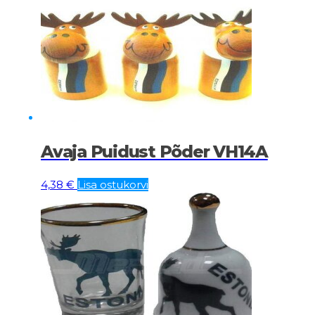
Avaja Puidust Põder VH14A
4,38
€
Lisa ostukorvi