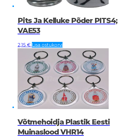
Pits Ja Kelluke Põder PITS4;
VAE53
2,15
€
Lisa ostukorvi
Võtmehoidja Plastik Eesti
Muinaslood VHR14