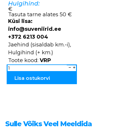
Hulgihind:
€
Tasuta tarne alates 50 €
Küsi lisa:
info@suveniirid.ee
+372 6213 004
Jaehind (sisaldab km.-i),
Hulgihind (+ km.)
Toote kood:
VRP
Viiking
põletatud
Per
&
Lisa ostukorvi
Perta
VRP
kogus
Sulle Võiks Veel Meeldida