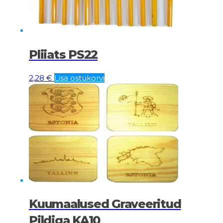
Pliiats PS22
2,28
€
Lisa ostukorvi
Kuumaalused Graveeritud
Pildiga KA10