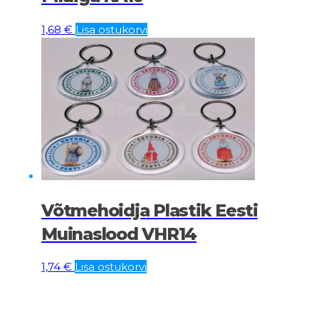
1,68
€
Lisa ostukorvi
Võtmehoidja Plastik Eesti
Muinaslood VHR14
1,74
€
Lisa ostukorvi