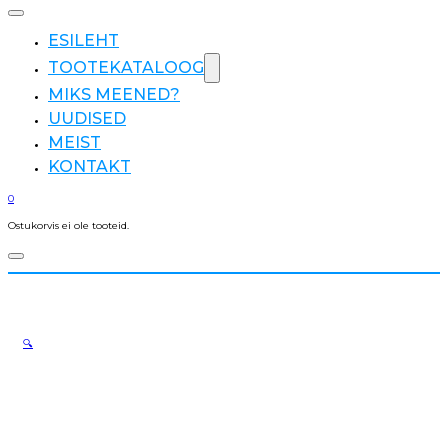
ESILEHT
TOOTEKATALOOG
MIKS MEENED?
UUDISED
MEIST
KONTAKT
0
Ostukorvis ei ole tooteid.
🔍