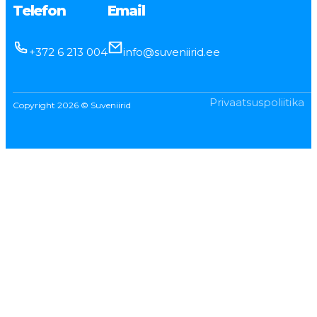
Telefon
Email
+372 6 213 004
info@suveniirid.ee
Privaatsuspoliitika
Copyright 2026 © Suveniirid