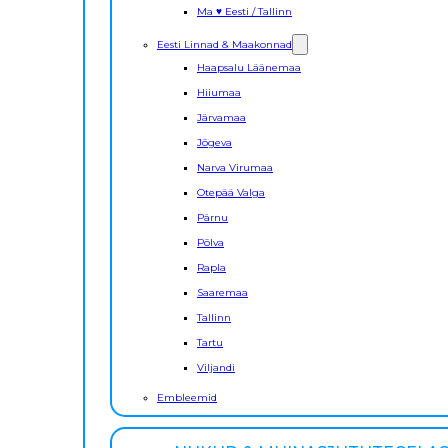
Ma ♥ Eesti / Tallinn
Eesti Linnad & Maakonnad
Haapsalu Läänemaa
Hiiumaa
Järvamaa
Jõgeva
Narva Virumaa
Otepää Valga
Pärnu
Põlva
Rapla
Saaremaa
Tallinn
Tartu
Viljandi
Embleemid