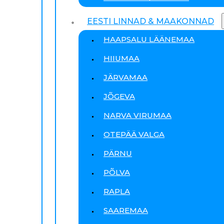
EESTI LINNAD & MAAKONNAD
HAAPSALU LÄÄNEMAA
HIIUMAA
JÄRVAMAA
JÕGEVA
NARVA VIRUMAA
OTEPÄÄ VALGA
PÄRNU
PÕLVA
RAPLA
SAAREMAA