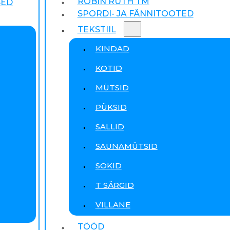
ROBIN RUTH TM
SED
SPORDI- JA FÄNNITOOTED
TEKSTIIL
KINDAD
KOTID
MÜTSID
PÜKSID
SALLID
SAUNAMÜTSID
SOKID
T SÄRGID
VILLANE
TÖÖD