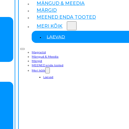
MÄNGUD & MEEDIA
MÄRGID
MEENED ENDA TOOTED
MERI KÕIK
LAEVAD
Magnetid
Mängud & Meedia
Märgid
MEENED enda tooted
Meri kõik
Laevad