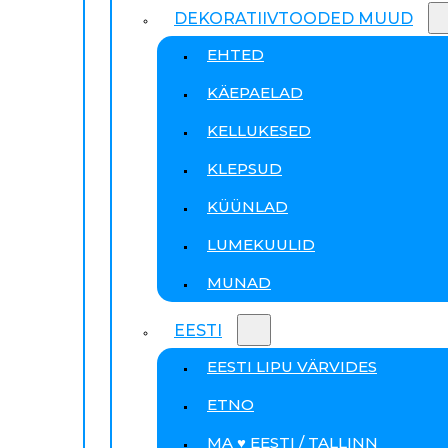
DEKORATIIVTOODED MUUD
EHTED
KÄEPAELAD
KELLUKESED
KLEPSUD
KÜÜNLAD
LUMEKUULID
MUNAD
EESTI
EESTI LIPU VÄRVIDES
ETNO
MA ♥ EESTI / TALLINN