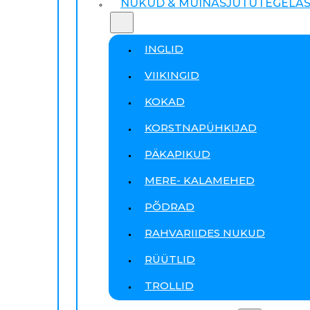
NUKUD & MUINASJUTUTEGELA
INGLID
VIIKINGID
KOKAD
KORSTNAPÜHKIJAD
PÄKAPIKUD
MERE- KALAMEHED
PÕDRAD
RAHVARIIDES NUKUD
RÜÜTLID
TROLLID