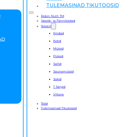
TULEMASINAD TIKUTOOSID
D
Robin Ruth TM
Spordi- ja Fännitooted
Tekstiil
Kindad
AD
Kotid
Mütsid
Püksid
Sallid
Saunamütsid
Sokid
T Särgid
Villane
Tööd
Tulemasinad Tikutoosid