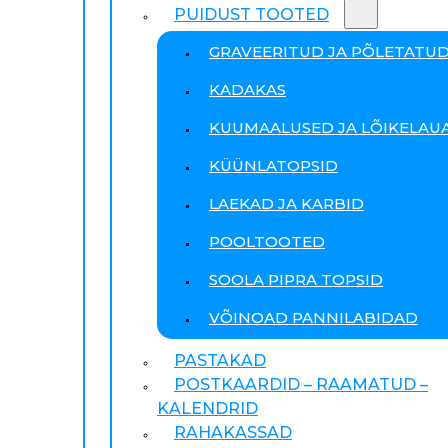
PUIDUST TOOTED
GRAVEERITUD JA PÕLETATU
KADAKAS
KUUMAALUSED JA LÕIKELAU
KÜÜNLATOPSID
LAEKAD JA KARBID
POOLTOOTED
SOOLA PIPRA TOPSID
VÕINOAD PANNILABIDAD
PASTAKAD
POSTKAARDID – RAAMATUD –
KALENDRID
RAHAKASSAD