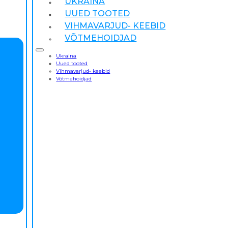
UKRAINA
UUED TOOTED
VIHMAVARJUD- KEEBID
VÕTMEHOIDJAD
Ukraina
Uued tooted
Vihmavarjud- keebid
Võtmehoidjad