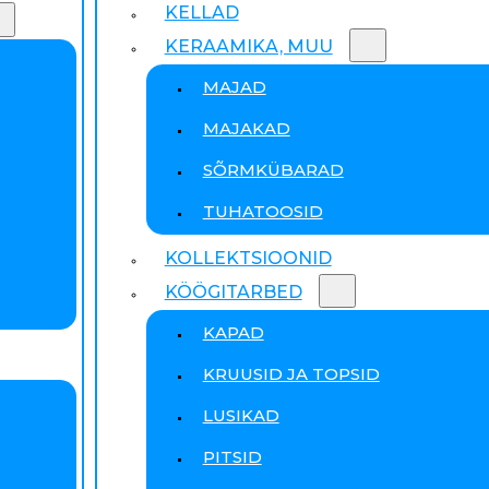
KELLAD
KERAAMIKA, MUU
MAJAD
MAJAKAD
SÕRMKÜBARAD
TUHATOOSID
KOLLEKTSIOONID
KÖÖGITARBED
KAPAD
KRUUSID JA TOPSID
LUSIKAD
PITSID