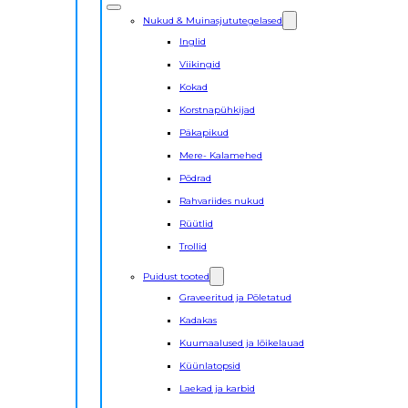
Nukud & Muinasjututegelased
Inglid
Viikingid
Kokad
Korstnapühkijad
Päkapikud
Mere- Kalamehed
Põdrad
Rahvariides nukud
Rüütlid
Trollid
Puidust tooted
Graveeritud ja Põletatud
Kadakas
Kuumaalused ja lõikelauad
Küünlatopsid
Laekad ja karbid