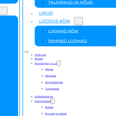
TALDRIKUD JA NÕUD
LIPUD
LOODUS KÕIK
LOOMAD KÕIK
PEHMED LOOMAD
Helkurid
Kellad
Keraamika, muu
Majad
Majakad
Sõrmkübarad
Tuhatoosid
Kollektsioonid
Köögitarbed
Kapad
Kruusid ja topsid