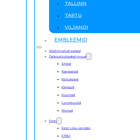
TALLINN
TARTU
VILJANDI
EMBLEEMID
Allahinnatud tooted
Dekoratiivtooded muud
Ehted
Käepaelad
Kellukesed
Klepsud
Küünlad
Lumekuulid
Munad
Eesti
Eesti Lipu värvides
ETNO