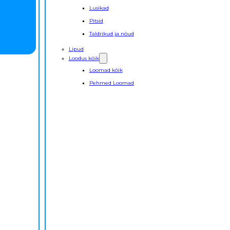
Lusikad
Pitsid
Taldrikud ja nõud
Lipud
Loodus kõik
Loomad kõik
Pehmed Loomad